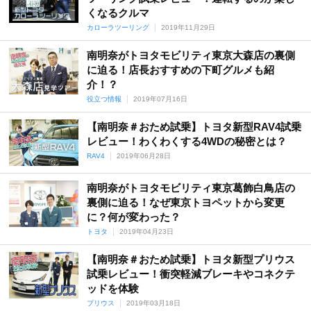
くなるクルマ
カローラツーリング
2019年11月29日
南明奈がトヨタモビリティ東京大森店の裏側
に迫る！店長おすすめの下町グルメも紹
介！？
役立つ情報
2019年07月16日
【南明奈＃おため試乗】トヨタ新型RAV4試乗
レビュー！わくわくする4WDの秘密とは？
RAV4
2019年06月28日
南明奈がトヨタモビリティ東京葛飾白鳥店の
裏側に迫る！なぜ東京トヨペットから変更
に？何が変わった？
トヨタ
2019年04月23日
【南明奈＃おため試乗】トヨタ新型プリウス
試乗レビュー！衝突軽減ブレーキやコネクテ
ッドを体験
プリウス
2019年03月18日