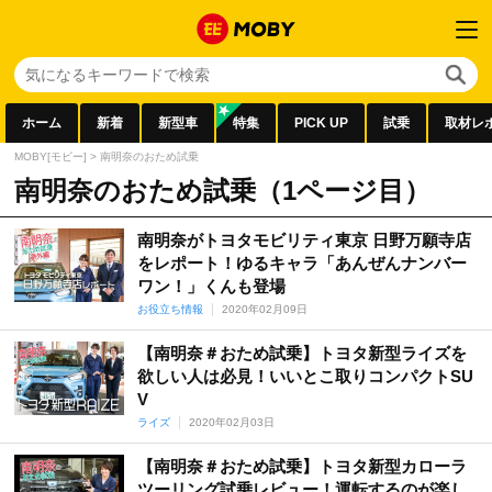
ホーム
新着
新型車
特集
PICK UP
試乗
取材レ
MOBY[モビー]
>
南明奈のおため試乗
南明奈のおため試乗（1ページ目）
南明奈がトヨタモビリティ東京 日野万願寺店
をレポート！ゆるキャラ「あんぜんナンバー
ワン！」くんも登場
お役立ち情報
2020年02月09日
【南明奈＃おため試乗】トヨタ新型ライズを
欲しい人は必見！いいとこ取りコンパクトSU
V
ライズ
2020年02月03日
【南明奈＃おため試乗】トヨタ新型カローラ
ツーリング試乗レビュー！運転するのが楽し