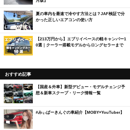
月版】
夏の車内を最速で冷やす方法とは？JAF検証で分
かった正しいエアコンの使い方
【213万円から】エブリイベースの軽キャンパー1
0選｜クーラー搭載モデルからロングセラーまで
おすすめ記事
【国産＆外車】新型デビュー・モデルチェンジ予
想＆新車スクープ・リーク情報一覧
#みぃぱーきんぐの車紹介【MOBY×YouTuber】