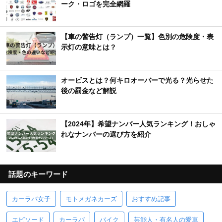
ーク・ロゴを完全網羅
【車の警告灯（ランプ）一覧】色別の危険度・表
示灯の意味とは？
オービスとは？何キロオーバーで光る？光らせた
後の罰金など解説
【2024年】希望ナンバー人気ランキング！おしゃ
れなナンバーの選び方を紹介
話題のキーワード
カーラバ女子
モトメガネカーズ
おすすめ記事
エピソード
カーラバ
バイク
芸能人・有名人の愛車