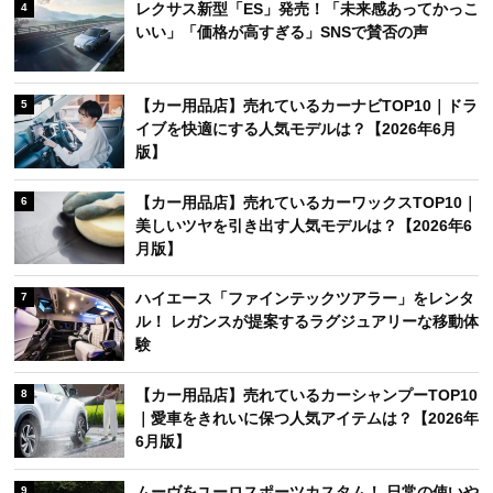
レクサス新型「ES」発売！「未来感あってかっこ
4
いい」「価格が高すぎる」SNSで賛否の声
【カー用品店】売れているカーナビTOP10｜ドラ
5
イブを快適にする人気モデルは？【2026年6月
版】
【カー用品店】売れているカーワックスTOP10｜
6
美しいツヤを引き出す人気モデルは？【2026年6
月版】
ハイエース「ファインテックツアラー」をレンタ
7
ル！ レガンスが提案するラグジュアリーな移動体
験
【カー用品店】売れているカーシャンプーTOP10
8
｜愛車をきれいに保つ人気アイテムは？【2026年
6月版】
ムーヴをユーロスポーツカスタム！ 日常の使いや
9