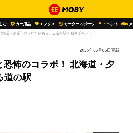
しむ
カー用品
エンタメ
モータースポーツ
イベント
メ
 北海道・夕張市のメロン熊あらわる道の駅
>
画像ギャラリー
2026年05月06日
更新
と恐怖のコラボ！ 北海道・夕
る道の駅