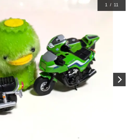
1
/
11