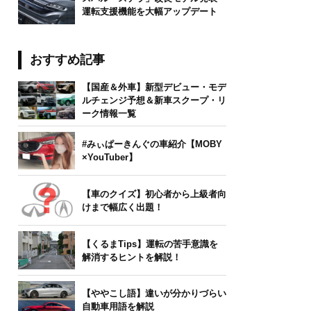
運転支援機能を大幅アップデート
おすすめ記事
【国産＆外車】新型デビュー・モデ
ルチェンジ予想＆新車スクープ・リ
ーク情報一覧
#みぃぱーきんぐの車紹介【MOBY
×YouTuber】
【車のクイズ】初心者から上級者向
けまで幅広く出題！
【くるまTips】運転の苦手意識を
解消するヒントを解説！
【ややこし語】違いが分かりづらい
自動車用語を解説