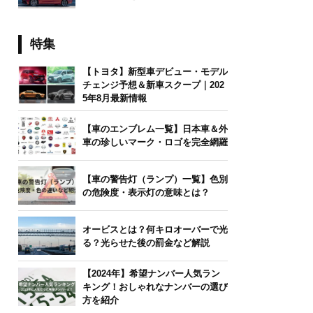
特集
【トヨタ】新型車デビュー・モデル
チェンジ予想＆新車スクープ｜202
5年8月最新情報
【車のエンブレム一覧】日本車＆外
車の珍しいマーク・ロゴを完全網羅
【車の警告灯（ランプ）一覧】色別
の危険度・表示灯の意味とは？
オービスとは？何キロオーバーで光
る？光らせた後の罰金など解説
【2024年】希望ナンバー人気ラン
キング！おしゃれなナンバーの選び
方を紹介