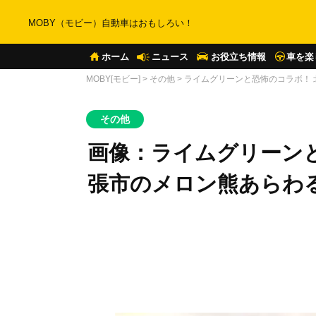
MOBY（モビー）自動車はおもしろい！
ホーム
ニュース
お役立ち情報
車を楽
MOBY[モビー]
>
その他
>
ライムグリーンと恐怖のコラボ！
その他
画像：ライムグリーン
張市のメロン熊あらわ