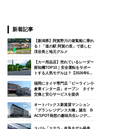
新着記事
【新潟県】阿賀野川の遊覧船に乗れ
る！「道の駅 阿賀の里」で楽しむ
渓谷美と地元グルメ
【カー用品店】売れているレーダー
探知機TOP10｜安全運転をサポー
トする人気モデルは？【2026年6月
版】
福岡にタイヤ専門店「ビーライン小
倉東インター店」オープン タイヤ
交換と安心サービスを提供
オートバックス新賃貸マンション
「グランレジデンス大橋」誕生 B
ACSPOT発想の趣味共生レジデン
ス
スバル「ステラ」改良モデル発表