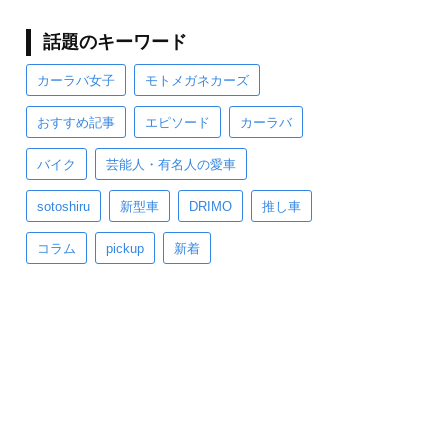
話題のキーワード
カーラバ女子
モトメガネカーズ
おすすめ記事
エピソード
カーラバ
バイク
芸能人・有名人の愛車
sotoshiru
新型車
DRIMO
推し車
コラム
pickup
新着