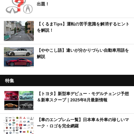
出題！
【くるまTips】運転の苦手意識を解消するヒント
を解説！
【ややこし語】違いが分かりづらい自動車用語を
解説
特集
【トヨタ】新型車デビュー・モデルチェンジ予想
＆新車スクープ｜2025年8月最新情報
【車のエンブレム一覧】日本車＆外車の珍しいマ
ーク・ロゴを完全網羅