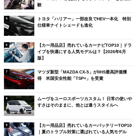
験
トヨタ「ハリアー」一部改良でHEV一本化 特別
5
仕様車ナイトシェードも進化
【カー用品店】売れているカーナビTOP10｜ドラ
6
イブを快適にする人気モデルは？【2026年6月
版】
マツダ新型「MAZDA CX-5」がIIHS最高評価獲
7
得 米国安全性能「TSP+」を受賞
ムーヴをユーロスポーツカスタム！ 日常の使いや
8
すさはそのままに、他とは違うスタイルへ
【カー用品店】売れているカーバッテリーTOP10
9
｜夏のトラブル対策に選ばれている人気モデル