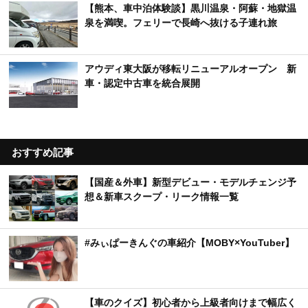
【熊本、車中泊体験談】黒川温泉・阿蘇・地獄温
泉を満喫。フェリーで長崎へ抜ける子連れ旅
アウディ東大阪が移転リニューアルオープン 新
車・認定中古車を統合展開
おすすめ記事
【国産＆外車】新型デビュー・モデルチェンジ予
想＆新車スクープ・リーク情報一覧
#みぃぱーきんぐの車紹介【MOBY×YouTuber】
【車のクイズ】初心者から上級者向けまで幅広く