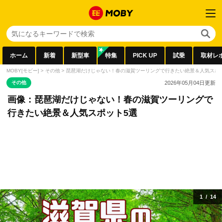
ホーム
新着
新型車
特集
PICK UP
試乗
取材レ
MOBY[モビー]
>
その他
>
琵琶湖だけじゃない！春の滋賀ツーリングで行きたい絶景＆人気スポ
その他
2026年05月04日
更新
画像：琵琶湖だけじゃない！春の滋賀ツーリングで
行きたい絶景＆人気スポット5選
1
/
14