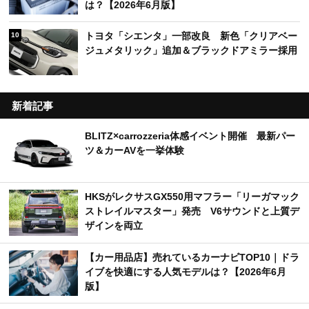
は？【2026年6月版】
トヨタ「シエンタ」一部改良 新色「クリアベー
10
ジュメタリック」追加＆ブラックドアミラー採用
新着記事
BLITZ×carrozzeria体感イベント開催 最新パー
ツ＆カーAVを一挙体験
HKSがレクサスGX550用マフラー「リーガマック
ストレイルマスター」発売 V6サウンドと上質デ
ザインを両立
【カー用品店】売れているカーナビTOP10｜ドラ
イブを快適にする人気モデルは？【2026年6月
版】