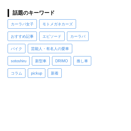
話題のキーワード
カーラバ女子
モトメガネカーズ
おすすめ記事
エピソード
カーラバ
バイク
芸能人・有名人の愛車
sotoshiru
新型車
DRIMO
推し車
コラム
pickup
新着