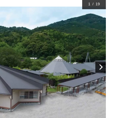
1
/
19