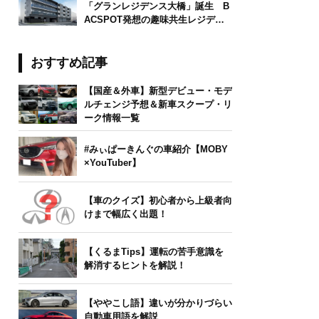
「グランレジデンス大橋」誕生 B
ACSPOT発想の趣味共生レジデン
ス
おすすめ記事
【国産＆外車】新型デビュー・モデ
ルチェンジ予想＆新車スクープ・リ
ーク情報一覧
#みぃぱーきんぐの車紹介【MOBY
×YouTuber】
【車のクイズ】初心者から上級者向
けまで幅広く出題！
【くるまTips】運転の苦手意識を
解消するヒントを解説！
【ややこし語】違いが分かりづらい
自動車用語を解説