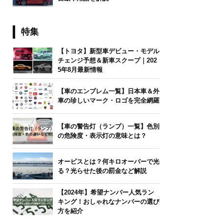
特集
【トヨタ】新型車デビュー・モデル
チェンジ予想＆新車スクープ｜202
5年8月最新情報
【車のエンブレム一覧】日本車＆外
車の珍しいマーク・ロゴを完全網羅
【車の警告灯（ランプ）一覧】色別
の危険度・表示灯の意味とは？
オービスとは？何キロオーバーで光
る？光らせた後の罰金など解説
【2024年】希望ナンバー人気ラン
キング！おしゃれなナンバーの選び
方を紹介