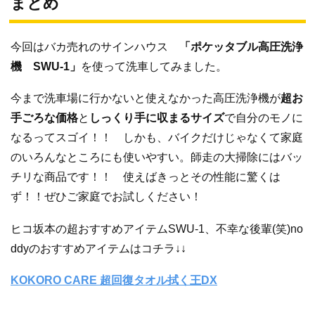
まとめ
今回はバカ売れのサインハウス
「ポケッタブル高圧洗浄
機 SWU-1」
を使って洗車してみました。
今まで洗車場に行かないと使えなかった高圧洗浄機が
超お
手ごろな価格
と
しっくり手に収まるサイズ
で自分のモノに
なるってスゴイ！！ しかも、バイクだけじゃなくて家庭
のいろんなところにも使いやすい。師走の大掃除にはバッ
チリな商品です！！ 使えばきっとその性能に驚くは
ず！！ぜひご家庭でお試しください！
ヒコ坂本の超おすすめアイテムSWU-1、不幸な後輩(笑)no
ddyのおすすめアイテムはコチラ↓↓
KOKORO CARE 超回復タオル拭く王DX