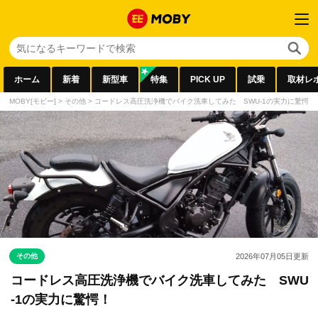
ホーム
新着
新型車
特集
PICK UP
試乗
取材レ
MOBY[モビー]
>
その他
>
コードレス高圧洗浄機でバイク洗車してみた SWU-1の実力に驚愕！
その他
2026年07月05日
更新
コードレス高圧洗浄機でバイク洗車してみた SWU
-1の実力に驚愕！