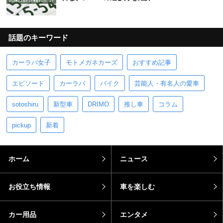
話題のキーワード
カーラバ女子
モトメガネカーズ
おすすめ記事
エピソード
カーラバ
バイク
芸能人・有名人の愛車
sotoshiru
新型車
DRIMO
推し車
コラム
pickup
新着
ホーム
ニュース
お役立ち情報
車を楽しむ
カー用品
エンタメ