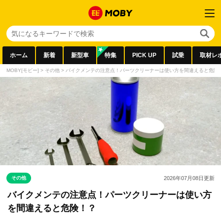
ホーム
新着
新型車
特集
PICK UP
試乗
取材レ
MOBY[モビー]
>
その他
>
バイクメンテの注意点！パーツクリーナーは使い方を間違えると危険
その他
2026年07月08日
更新
バイクメンテの注意点！パーツクリーナーは使い方
を間違えると危険！？