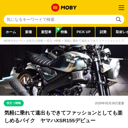
ホーム
新着
新型車
特集
PICK UP
試乗
取材レ
MOBY[モビー]
>
お役立ち情報
>
役立つ情報
>
気軽に乗れて遠出もできてファッションとしても楽
役立つ情報
2026年05月26日
更新
気軽に乗れて遠出もできてファッションとしても楽
しめるバイク ヤマハXSR155デビュー