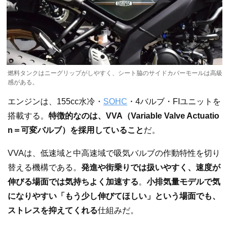
燃料タンクはニーグリップがしやすく、シート脇のサイドカバーモールは高級
感がある。
エンジンは、155cc水冷・
SOHC
・4バルブ・FIユニットを
搭載する。
特徴的なのは、VVA（Variable Valve Actuatio
n＝可変バルブ）を採用していること
だ。
VVAは、低速域と中高速域で吸気バルブの作動特性を切り
替える機構である。
発進や街乗りでは扱いやすく、速度が
伸びる場面では気持ちよく加速する
。
小排気量モデルで気
になりやすい「もう少し伸びてほしい」という場面でも、
ストレスを抑えてくれる
仕組みだ。