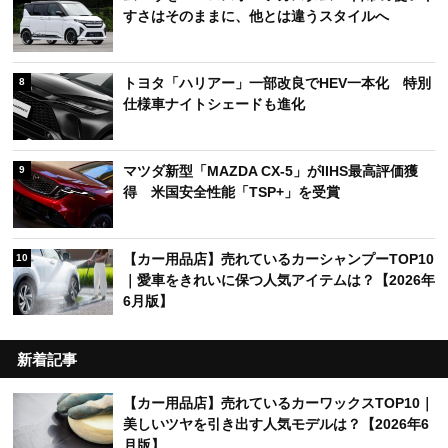
すさはそのままに、他とは違うスタイルへ
トヨタ「ハリアー」一部改良でHEV一本化 特別
8
仕様車ナイトシェードも進化
マツダ新型「MAZDA CX-5」がIIHS最高評価獲
9
得 米国安全性能「TSP+」を受賞
【カー用品店】売れているカーシャンプーTOP10
10
｜愛車をきれいに保つ人気アイテムは？【2026年
6月版】
新着記事
【カー用品店】売れているカーワックスTOP10｜
美しいツヤを引き出す人気モデルは？【2026年6
月版】