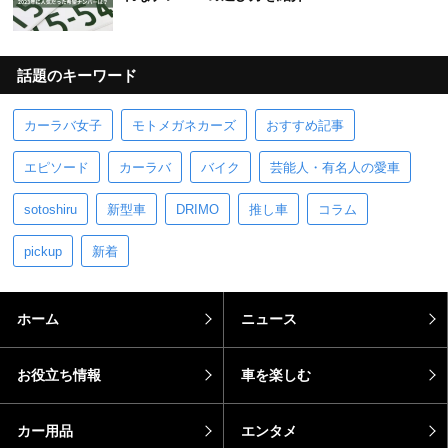
話題のキーワード
カーラバ女子
モトメガネカーズ
おすすめ記事
エピソード
カーラバ
バイク
芸能人・有名人の愛車
sotoshiru
新型車
DRIMO
推し車
コラム
pickup
新着
ホーム
ニュース
お役立ち情報
車を楽しむ
カー用品
エンタメ