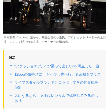
車両開発メンバー。左から、商品企画の小玉氏、プロジェクトリーダーの上田
氏、エンジン開発の藤井氏、デザイナーの溝越氏。
目次
“ファッショナブル”と“乗って楽しい”を両立した一台
125ccの気軽さに、もう少し先へ行ける余裕をプラス
ライフスタイルブランドとコラボしてその世界観を
演出
気になるなら、まずはレンタルで体感してみるのも
あり