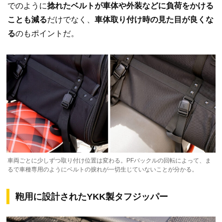
でのように
捻れたベルトが車体や外装などに負荷をかける
ことも減る
だけでなく、
車体取り付け時の見た目が良くな
る
のもポイントだ。
車両ごとに少しずつ取り付け位置は変わる。PFバックルの回転によって、ま
るで車種専用のようにベルトの捩れが一切生じていないことが分かる。
鞄用に設計されたYKK製タフジッパー