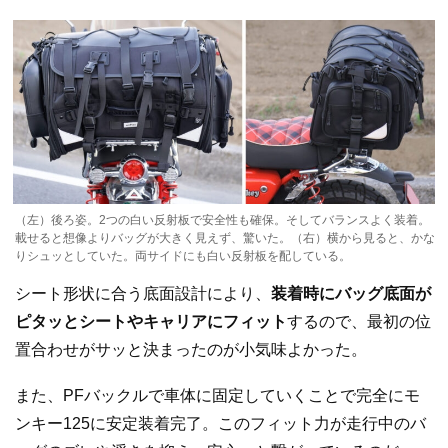
（左）後ろ姿。2つの白い反射板で安全性も確保。そしてバランスよく装着。
載せると想像よりバッグが大きく見えず、驚いた。（右）横から見ると、かな
りシュッとしていた。両サイドにも白い反射板を配している。
シート形状に合う底面設計により、
装着時にバッグ底面が
ピタッとシートやキャリアにフィット
するので、最初の位
置合わせがサッと決まったのが小気味よかった。
また、PFバックルで車体に固定していくことで完全にモ
ンキー125に安定装着完了。この
フィット力が走行中のバ