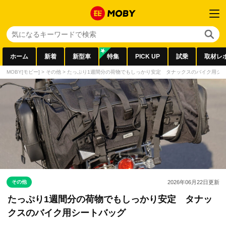
ホーム
新着
新型車
特集
PICK UP
試乗
取材レ
MOBY[モビー]
>
その他
>
たっぷり1週間分の荷物でもしっかり安定 タナックスのバイク用シ
その他
2026年06月22日
更新
たっぷり1週間分の荷物でもしっかり安定 タナッ
クスのバイク用シートバッグ