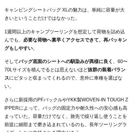
キャンピングシートバッグ XLの魅力は、単純に容量が大
きいということだけではなかった。
1週間以上のキャンプツーリングを想定して荷物を詰め込
んでも、
必要な荷物へ素早くアクセスできて、再パッキン
グもしやすい
。
そして
バッグ底面のシートへの馴染みが異様に良く
、60〜
70Lサイズを積んでるとは思えないほど
抜群の装着バラン
ス
にピタッと収まってくれるので、意外に車種を選ばな
い。
さらに新採用のPFバックルやYKK製WOVEN-IN TOUGH Z
IPPERによって、バッグの固定力や耐久性への安心感も高
まっていた。容量だけでなく、旅先で繰り返し使うことを
前提に細部まで磨き込まれているのも、長年ツーリングラ