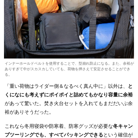
インナーホールドベルトを使用することで、型崩れ防止になる。また、余裕が
ありすぎて中がスカスカしていても、荷物を押さえて安定させることができ
る。
「重い荷物はライダー側＆なるべく真ん中に」以外は、
と
くになにも考えずにポイポイと詰めてもかなり容量に余裕
があって驚いた。焚き火台セットを入れてもまだだいぶ余
裕がありそうだった。
これなら冬用寝袋や防寒着、防寒グッズが必要な
冬キャン
プツーリングでも、すべてパッキングできる
という確信が