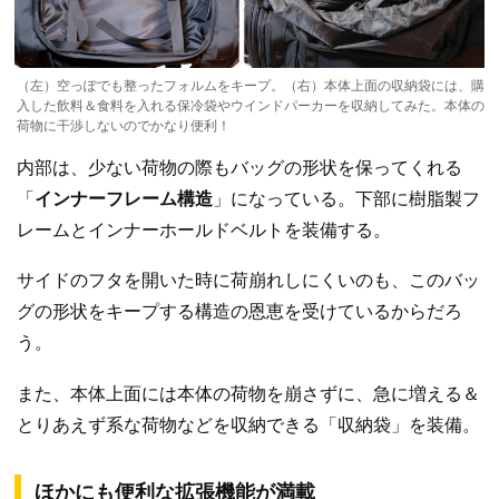
（左）空っぽでも整ったフォルムをキープ。（右）本体上面の収納袋には、購
入した飲料＆食料を入れる保冷袋やウインドパーカーを収納してみた。本体の
荷物に干渉しないのでかなり便利！
内部は、少ない荷物の際もバッグの形状を保ってくれる
「
インナーフレーム構造
」になっている。下部に樹脂製フ
レームとインナーホールドベルトを装備する。
サイドのフタを開いた時に荷崩れしにくいのも、このバッ
グの形状をキープする構造の恩恵を受けているからだろ
う。
また、本体上面には本体の荷物を崩さずに、急に増える＆
とりあえず系な荷物などを収納できる「収納袋」を装備。
ほかにも便利な拡張機能が満載