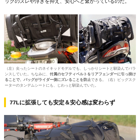
ッグのズレや浮きを抑え、安心へと繋がっている
のだ。
（左）尖ったシートのネイキッドモデルでも、しっかりシートと馴染んでバラ
ンスしていた。ちなみに、
付属のセフティベルトをリアフェンダーに引っ掛け
ることで、バッグがライダー側にズレることを防止
できる。（右）ビッグスク
ーターのタンデムシートにも、じわっと馴染んでいた。
77Lに拡張しても安定＆安心感は変わらず