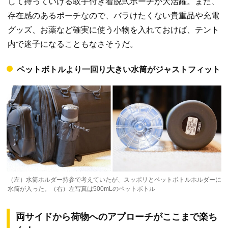
して持っていける取手付き着脱式ポーチが大活躍。また、
存在感のあるポーチなので、バラけたくない貴重品や充電
グッズ、お薬など確実に使う小物を入れておけば、テント
内で迷子になることもなさそうだ。
ペットボトルより一回り大きい水筒がジャストフィット
（左）水筒ホルダー持参で考えていたが、スッポリとペットボトルホルダーに
水筒が入った。（右）左写真は500mLのペットボトル
両サイドから荷物へのアプローチがここまで楽ち