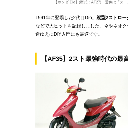
【ホンダ Dio】(型式：AF27) 愛称は「ス
1991年に登場した2代目Dio。
縦型2ストロ
などで大ヒットを記録しました。今やネオク
造ゆえにDIY入門にも最適です。
【AF35】2スト最強時代の最高