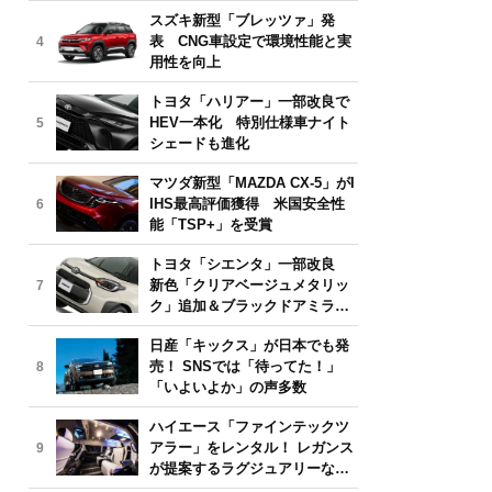
気モデルは？【2026年6月版】
スズキ新型「ブレッツァ」発
表 CNG車設定で環境性能と実
4
用性を向上
トヨタ「ハリアー」一部改良で
HEV一本化 特別仕様車ナイト
5
シェードも進化
マツダ新型「MAZDA CX-5」がI
IHS最高評価獲得 米国安全性
6
能「TSP+」を受賞
トヨタ「シエンタ」一部改良
新色「クリアベージュメタリッ
7
ク」追加＆ブラックドアミラー
採用
日産「キックス」が日本でも発
売！ SNSでは「待ってた！」
8
「いよいよか」の声多数
ハイエース「ファインテックツ
アラー」をレンタル！ レガンス
9
が提案するラグジュアリーな移
動体験