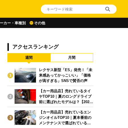
ーカー・車種別
その他
アクセスランキング
週間
月間
レクサス新型「ES」発売！「未
来感あってかっこいい」「価格
1
が高すぎる」SNSで賛否の声
【カー用品店】売れているタイ
ヤTOP10｜夏のロングドライブ
2
前に選ばれたモデルは？【2026
年6月版】
【カー用品店】売れているエン
ジンオイルTOP10｜夏本番前の
3
メンテナンスで選ばれている人