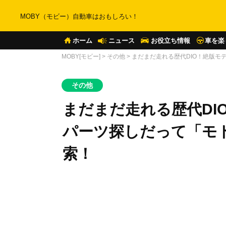
MOBY（モビー）自動車はおもしろい！
ホーム
ニュース
お役立ち情報
車を楽
MOBY[モビー]
>
その他
>
まだまだ走れる歴代DIO！絶版モ
その他
まだまだ走れる歴代DI
パーツ探しだって「モ
索！