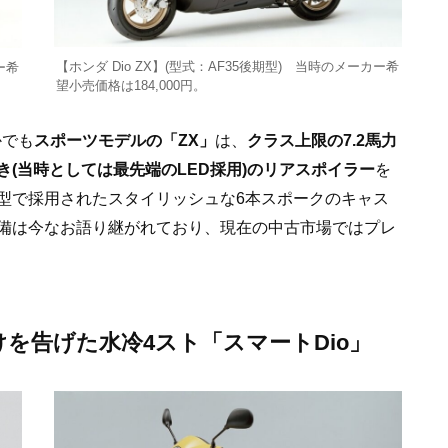
【ホンダ Dio ZX】(型式：AF35後期型) 当時のメーカー希
ー希
望小売価格は184,000円。
かでも
スポーツモデルの「ZX」
は、
クラス上限の7.2馬力
(当時としては最先端のLED採用)のリアスポイラー
を
型で採用されたスタイリッシュな6本スポークのキャス
備は今なお語り継がれており、現在の中古市場ではプレ
開けを告げた水冷4スト「スマートDio」