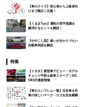
【車のクイズ】初心者から上級者向
けまで幅広く出題！
【くるまTips】運転の苦手意識を
解消するヒントを解説！
【ややこし語】違いが分かりづらい
自動車用語を解説
特集
【トヨタ】新型車デビュー・モデル
チェンジ予想＆新車スクープ｜202
5年8月最新情報
【車のエンブレム一覧】日本車＆外
車の珍しいマーク・ロゴを完全網羅