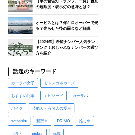
【車の警告灯（ランプ）一覧】色別
の危険度・表示灯の意味とは？
オービスとは？何キロオーバーで光
る？光らせた後の罰金など解説
【2024年】希望ナンバー人気ラン
キング！おしゃれなナンバーの選び
方を紹介
話題のキーワード
カーラバ女子
モトメガネカーズ
おすすめ記事
エピソード
カーラバ
バイク
芸能人・有名人の愛車
sotoshiru
新型車
DRIMO
推し車
コラム
pickup
新着