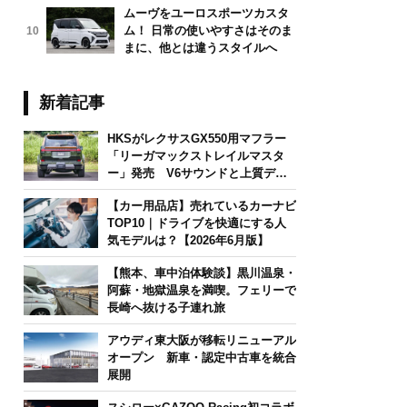
ムーヴをユーロスポーツカスタ
ム！ 日常の使いやすさはそのま
10
まに、他とは違うスタイルへ
新着記事
HKSがレクサスGX550用マフラー
「リーガマックストレイルマスタ
ー」発売 V6サウンドと上質デザ
インを両立
【カー用品店】売れているカーナビ
TOP10｜ドライブを快適にする人
気モデルは？【2026年6月版】
【熊本、車中泊体験談】黒川温泉・
阿蘇・地獄温泉を満喫。フェリーで
長崎へ抜ける子連れ旅
アウディ東大阪が移転リニューアル
オープン 新車・認定中古車を統合
展開