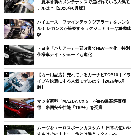
｜夏本番前のメンテナンスで選ばれている人気モ
デルは？【2026年6月版】
ハイエース「ファインテックツアラー」をレンタ
4
ル！ レガンスが提案するラグジュアリーな移動体
験
トヨタ「ハリアー」一部改良でHEV一本化 特別
5
仕様車ナイトシェードも進化
【カー用品店】売れているカーナビTOP10｜ドラ
6
イブを快適にする人気モデルは？【2026年6月
版】
マツダ新型「MAZDA CX-5」がIIHS最高評価獲
7
得 米国安全性能「TSP+」を受賞
ムーヴをユーロスポーツカスタム！ 日常の使いや
8
すさはそのままに、他とは違うスタイルへ