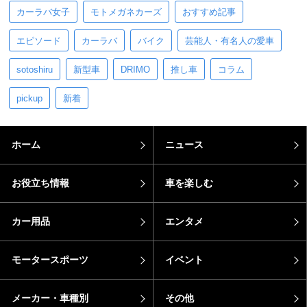
カーラバ女子
モトメガネカーズ
おすすめ記事
エピソード
カーラバ
バイク
芸能人・有名人の愛車
sotoshiru
新型車
DRIMO
推し車
コラム
pickup
新着
ホーム
ニュース
お役立ち情報
車を楽しむ
カー用品
エンタメ
モータースポーツ
イベント
メーカー・車種別
その他