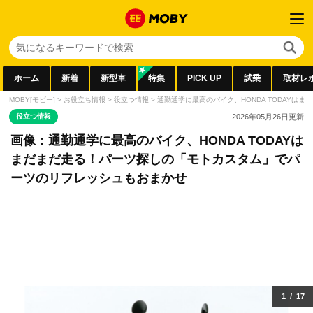
ホーム
新着
新型車
特集
PICK UP
試乗
取材レ
MOBY[モビー]
>
お役立ち情報
>
役立つ情報
>
通勤通学に最高のバイク、HONDA TODAY
役立つ情報
2026年05月26日
更新
画像：通勤通学に最高のバイク、HONDA TODAYは
まだまだ走る！パーツ探しの「モトカスタム」でパ
ーツのリフレッシュもおまかせ
1
/
17