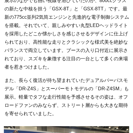
展示のなかでも熱い視線を浴びていたのが、800ccクラス
の新たな中核を担う「GSX-8T」と「GSX-8TT」です。最
新の775cc並列2気筒エンジンと先進的な電子制御システム
を搭載。それでいて、親しみやすい丸型LEDヘッドライト
を採用したどこか懐かしさを感じさせるデザインに仕上げ
られており、高性能な走りとクラシックな様式美を絶妙な
バランスで両立しています。ブースの入り口付近に展示さ
れており、スズキを象徴する注目の一台として多くの来場
者を惹きつけました。
また、長らく復活が待ち望まれていたデュアルパーパスモ
デル「DR-Z4S」とスーパーモトモデルの「DR-Z4SM」も
展示。軽量でタフな走行性能を予感させるその姿は、オフ
ロードファンのみならず、ストリート層からも大きな期待
を寄せられていました。