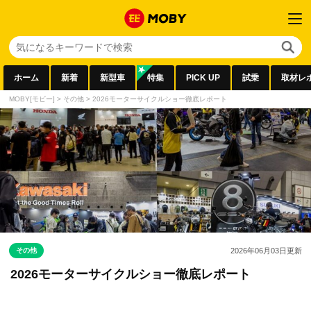
ホーム
新着
新型車
特集
PICK UP
試乗
取材レ
MOBY[モビー]
>
その他
>
2026モーターサイクルショー徹底レポート
その他
2026年06月03日
更新
2026モーターサイクルショー徹底レポート