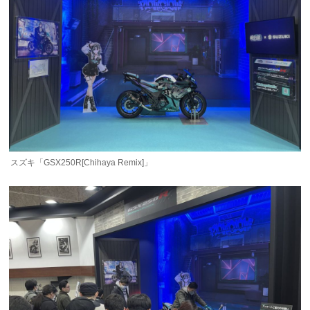
スズキ「GSX250R[Chihaya Remix]」