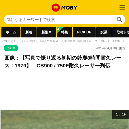
ホーム
新着
新型車
特集
PICK UP
試乗
取材レ
MOBY[モビー]
>
その他
>
【写真で振り返る初期の鈴鹿8時間耐久レース：1979】 CB900 / 7
その他
2026年04月10日
更新
画像：【写真で振り返る初期の鈴鹿8時間耐久レー
ス：1979】 CB900 / 750F耐久レーサー列伝
1
/
19