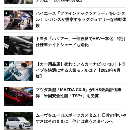
ハイエース「ファインテックツアラー」をレンタ
4
ル！ レガンスが提案するラグジュアリーな移動体
験
トヨタ「ハリアー」一部改良でHEV一本化 特別
5
仕様車ナイトシェードも進化
【カー用品店】売れているカーナビTOP10｜ドラ
6
イブを快適にする人気モデルは？【2026年6月
版】
マツダ新型「MAZDA CX-5」がIIHS最高評価獲
7
得 米国安全性能「TSP+」を受賞
ムーヴをユーロスポーツカスタム！ 日常の使いや
8
すさはそのままに、他とは違うスタイルへ