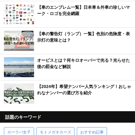
【車のエンブレム一覧】日本車＆外車の珍しいマ
ーク・ロゴを完全網羅
【車の警告灯（ランプ）一覧】色別の危険度・表
示灯の意味とは？
オービスとは？何キロオーバーで光る？光らせた
後の罰金など解説
【2024年】希望ナンバー人気ランキング！おしゃ
れなナンバーの選び方を紹介
話題のキーワード
カーラバ女子
モトメガネカーズ
おすすめ記事