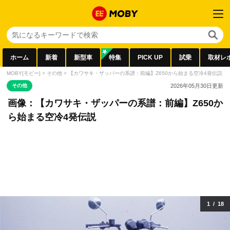
ホーム
新着
新型車
特集
PICK UP
試乗
取材レ
MOBY[モビー]
>
その他
>
【カワサキ・ザッパーの系譜：前編】Z650から始まる空冷4発伝説
>
その他
2026年05月30日
更新
画像：【カワサキ・ザッパーの系譜：前編】Z650か
ら始まる空冷4発伝説
1
/
18