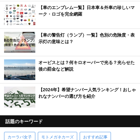
【車のエンブレム一覧】日本車＆外車の珍しいマ
ーク・ロゴを完全網羅
【車の警告灯（ランプ）一覧】色別の危険度・表
示灯の意味とは？
オービスとは？何キロオーバーで光る？光らせた
後の罰金など解説
【2024年】希望ナンバー人気ランキング！おしゃ
れなナンバーの選び方を紹介
話題のキーワード
カーラバ女子
モトメガネカーズ
おすすめ記事