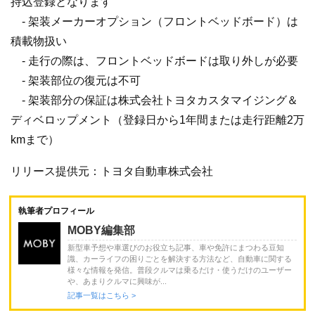
持込登録となります
- 架装メーカーオプション（フロントベッドボード）は
積載物扱い
- 走行の際は、フロントベッドボードは取り外しが必要
- 架装部位の復元は不可
- 架装部分の保証は株式会社トヨタカスタマイジング＆
ディベロップメント（登録日から1年間または走行距離2万
kmまで）
リリース提供元：トヨタ自動車株式会社
執筆者プロフィール
MOBY編集部
新型車予想や車選びのお役立ち記事、車や免許にまつわる豆知
識、カーライフの困りごとを解決する方法など、自動車に関する
様々な情報を発信。普段クルマは乗るだけ・使うだけのユーザー
や、あまりクルマに興味が...
記事一覧はこちら >