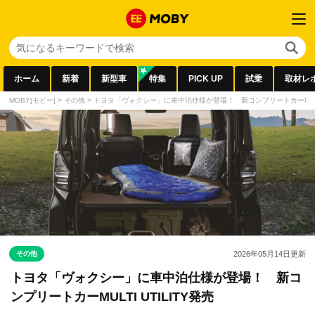
ホーム
新着
新型車
特集
PICK UP
試乗
取材レ
MOBY[モビー]
>
その他
>
トヨタ「ヴォクシー」に車中泊仕様が登場！ 新コンプリートカーMULTI 
その他
2026年05月14日
更新
トヨタ「ヴォクシー」に車中泊仕様が登場！ 新コ
ンプリートカーMULTI UTILITY発売