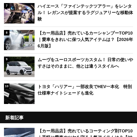
ハイエース「ファインテックツアラー」をレンタ
7
ル！ レガンスが提案するラグジュアリーな移動体
験
【カー用品店】売れているカーシャンプーTOP10
8
｜愛車をきれいに保つ人気アイテムは？【2026年
6月版】
ムーヴをユーロスポーツカスタム！ 日常の使いや
9
すさはそのままに、他とは違うスタイルへ
トヨタ「ハリアー」一部改良でHEV一本化 特別
10
仕様車ナイトシェードも進化
新着記事
【カー用品店】売れているコーティング剤TOP10