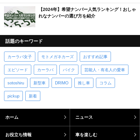
【2024年】希望ナンバー人気ランキング！おしゃ
れなナンバーの選び方を紹介
話題のキーワード
カーラバ女子
モトメガネカーズ
おすすめ記事
エピソード
カーラバ
バイク
芸能人・有名人の愛車
sotoshiru
新型車
DRIMO
推し車
コラム
pickup
新着
ホーム
ニュース
お役立ち情報
車を楽しむ