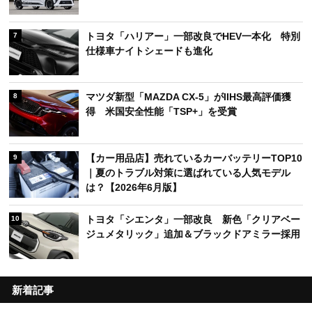
トヨタ「ハリアー」一部改良でHEV一本化 特別
7
仕様車ナイトシェードも進化
マツダ新型「MAZDA CX-5」がIIHS最高評価獲
8
得 米国安全性能「TSP+」を受賞
【カー用品店】売れているカーバッテリーTOP10
9
｜夏のトラブル対策に選ばれている人気モデル
は？【2026年6月版】
トヨタ「シエンタ」一部改良 新色「クリアベー
10
ジュメタリック」追加＆ブラックドアミラー採用
新着記事