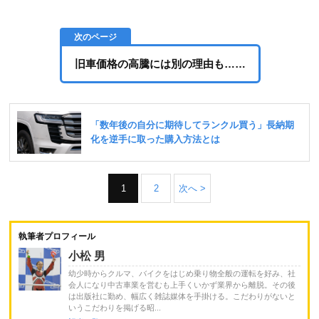
旧車価格の高騰には別の理由も……
1
2
次へ >
執筆者プロフィール
小松 男
幼少時からクルマ、バイクをはじめ乗り物全般の運転を好み、社
会人になり中古車業を営むも上手くいかず業界から離脱。その後
は出版社に勤め、幅広く雑誌媒体を手掛ける。こだわりがないと
いうこだわりを掲げる昭...