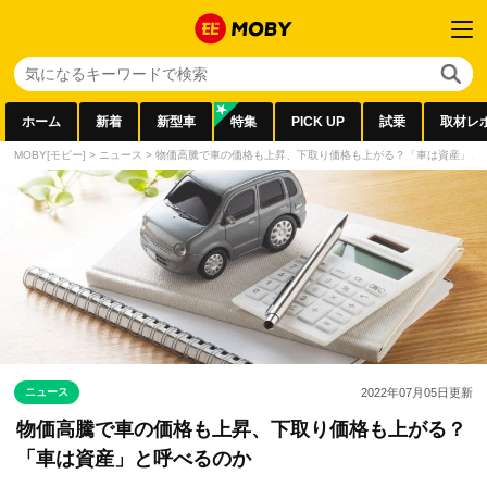
ホーム
新着
新型車
特集
PICK UP
試乗
取材レ
MOBY[モビー]
>
ニュース
>
物価高騰で車の価格も上昇、下取り価格も上がる？「車は資産」と
ニュース
2022年07月05日
更新
物価高騰で車の価格も上昇、下取り価格も上がる？
「車は資産」と呼べるのか