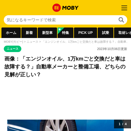
ホーム
新着
新型車
特集
PICK UP
試乗
取材レ
MOBY[モビー]
>
ニュース
>
「エンジンオイル、1万kmごと交換だと車は故障する？」自動車メ
ニュース
2023年10月06日
更新
画像：「エンジンオイル、1万kmごと交換だと車は
故障する？」自動車メーカーと整備工場、どちらの
見解が正しい？
1
/
4