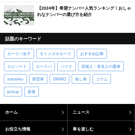
【2024年】希望ナンバー人気ランキング！おしゃ
れなナンバーの選び方を紹介
話題のキーワード
カーラバ女子
モトメガネカーズ
おすすめ記事
エピソード
カーラバ
バイク
芸能人・有名人の愛車
sotoshiru
新型車
DRIMO
推し車
コラム
pickup
新着
ホーム
ニュース
お役立ち情報
車を楽しむ