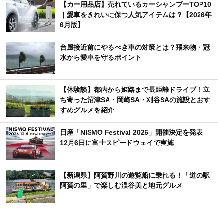
【カー用品店】売れているカーシャンプーTOP10
｜愛車をきれいに保つ人気アイテムは？【2026年
6月版】
台風接近前にやるべき車の対策とは？飛来物・冠
水から愛車を守るポイント
【体験談】都内から姫路まで長距離ドライブ！立
ち寄った沼津SA・岡崎SA・刈谷SAの施設とおす
すめグルメを紹介
日産「NISMO Festival 2026」開催決定を発表
12月6日に富士スピードウェイで実施
【新潟県】阿賀野川の遊覧船に乗れる！「道の駅
阿賀の里」で楽しむ渓谷美と地元グルメ