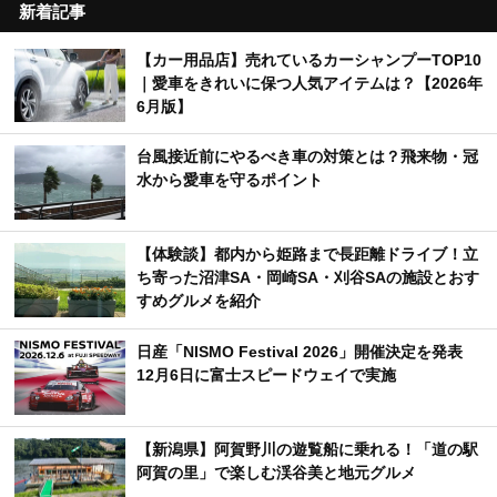
新着記事
【カー用品店】売れているカーシャンプーTOP10
｜愛車をきれいに保つ人気アイテムは？【2026年
6月版】
台風接近前にやるべき車の対策とは？飛来物・冠
水から愛車を守るポイント
【体験談】都内から姫路まで長距離ドライブ！立
ち寄った沼津SA・岡崎SA・刈谷SAの施設とおす
すめグルメを紹介
日産「NISMO Festival 2026」開催決定を発表
12月6日に富士スピードウェイで実施
【新潟県】阿賀野川の遊覧船に乗れる！「道の駅
阿賀の里」で楽しむ渓谷美と地元グルメ