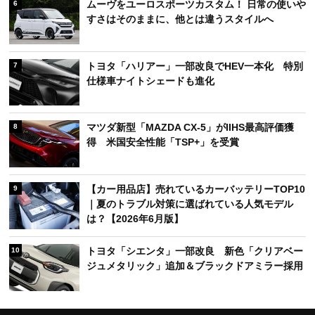
ムーヴをユーロスポーツカスタム！ 日常の使いや
6
すさはそのままに、他とは違うスタイルへ
トヨタ「ハリアー」一部改良でHEV一本化 特別
7
仕様車ナイトシェードも進化
マツダ新型「MAZDA CX-5」がIIHS最高評価獲
8
得 米国安全性能「TSP+」を受賞
【カー用品店】売れているカーバッテリーTOP10
9
｜夏のトラブル対策に選ばれている人気モデル
は？【2026年6月版】
トヨタ「シエンタ」一部改良 新色「クリアベー
10
ジュメタリック」追加＆ブラックドアミラー採用