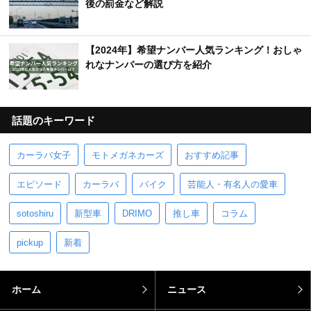
後の罰金など解説
【2024年】希望ナンバー人気ランキング！おしゃ
れなナンバーの選び方を紹介
話題のキーワード
カーラバ女子
モトメガネカーズ
おすすめ記事
エピソード
カーラバ
バイク
芸能人・有名人の愛車
sotoshiru
新型車
DRIMO
推し車
コラム
pickup
新着
ホーム
ニュース