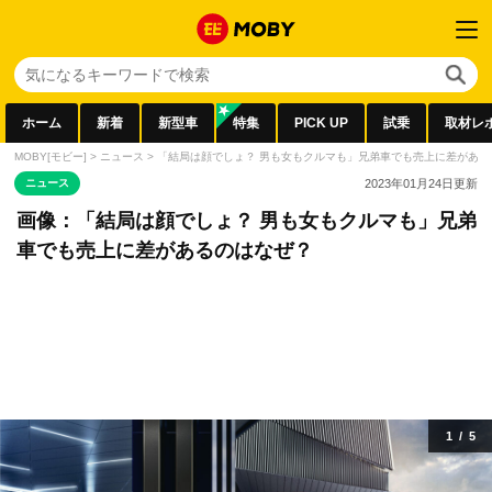
ホーム
新着
新型車
特集
PICK UP
試乗
取材レ
MOBY[モビー]
>
ニュース
>
「結局は顔でしょ？ 男も女もクルマも」兄弟車でも売上に差がある
ニュース
2023年01月24日
更新
画像：「結局は顔でしょ？ 男も女もクルマも」兄弟
車でも売上に差があるのはなぜ？
1
/
5