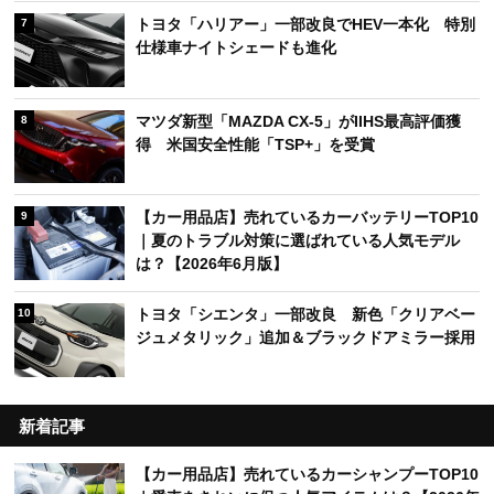
トヨタ「ハリアー」一部改良でHEV一本化 特別
7
仕様車ナイトシェードも進化
マツダ新型「MAZDA CX-5」がIIHS最高評価獲
8
得 米国安全性能「TSP+」を受賞
【カー用品店】売れているカーバッテリーTOP10
9
｜夏のトラブル対策に選ばれている人気モデル
は？【2026年6月版】
トヨタ「シエンタ」一部改良 新色「クリアベー
10
ジュメタリック」追加＆ブラックドアミラー採用
新着記事
【カー用品店】売れているカーシャンプーTOP10