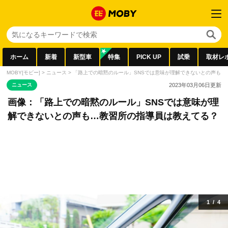
ホーム
新着
新型車
特集
PICK UP
試乗
取材レ
MOBY[モビー]
>
ニュース
>
「路上での暗黙のルール」SNSでは意味が理解できないとの声も…
ニュース
2023年03月06日
更新
画像：「路上での暗黙のルール」SNSでは意味が理
解できないとの声も…教習所の指導員は教えてる？
1
/
4