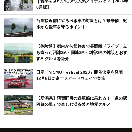
｜愛車をきれいに保つ人気アイテムは？【2026年
6月版】
台風接近前にやるべき車の対策とは？飛来物・冠
水から愛車を守るポイント
【体験談】都内から姫路まで長距離ドライブ！立
ち寄った沼津SA・岡崎SA・刈谷SAの施設とおす
すめグルメを紹介
日産「NISMO Festival 2026」開催決定を発表
12月6日に富士スピードウェイで実施
【新潟県】阿賀野川の遊覧船に乗れる！「道の駅
阿賀の里」で楽しむ渓谷美と地元グルメ