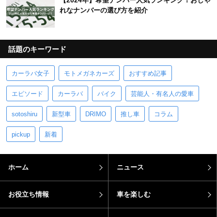
【2024年】希望ナンバー人気ランキング！おしゃ
れなナンバーの選び方を紹介
話題のキーワード
カーラバ女子
モトメガネカーズ
おすすめ記事
エピソード
カーラバ
バイク
芸能人・有名人の愛車
sotoshiru
新型車
DRIMO
推し車
コラム
pickup
新着
ホーム
ニュース
お役立ち情報
車を楽しむ