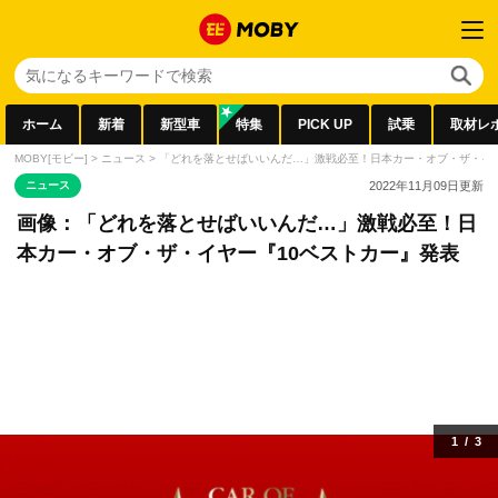
ホーム
新着
新型車
特集
PICK UP
試乗
取材レ
MOBY[モビー]
>
ニュース
>
「どれを落とせばいいんだ…」激戦必至！日本カー・オブ・ザ・イヤ
ニュース
2022年11月09日
更新
画像：「どれを落とせばいいんだ…」激戦必至！日
本カー・オブ・ザ・イヤー『10ベストカー』発表
1
/
3