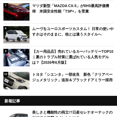
マツダ新型「MAZDA CX-5」がIIHS最高評価獲
7
得 米国安全性能「TSP+」を受賞
ムーヴをユーロスポーツカスタム！ 日常の使いや
8
すさはそのままに、他とは違うスタイルへ
【カー用品店】売れているカーバッテリーTOP10
9
｜夏のトラブル対策に選ばれている人気モデル
は？【2026年6月版】
トヨタ「シエンタ」一部改良 新色「クリアベー
10
ジュメタリック」追加＆ブラックドアミラー採用
新着記事
美しさと機能性の両立!?日産セレナオーテックの