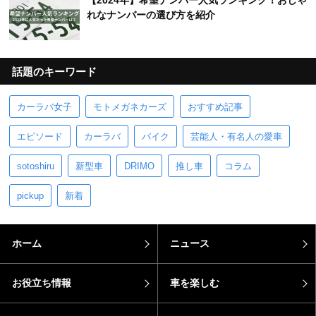
【2024年】希望ナンバー人気ランキング！おしゃ
れなナンバーの選び方を紹介
話題のキーワード
カーラバ女子
モトメガネカーズ
おすすめ記事
エピソード
カーラバ
バイク
芸能人・有名人の愛車
sotoshiru
新型車
DRIMO
推し車
コラム
pickup
新着
ホーム
ニュース
お役立ち情報
車を楽しむ