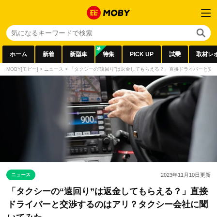
ホーム
新着
新型車
特集
PICK UP
試乗
取材レ
MOBY[モビー]
>
ニュース
>
「タクシーの“遠回り”は返金してもらえる？」直接ドライバーと交
ニュース
2023年11月10日
更新
「タクシーの“遠回り”は返金してもらえる？」直接
ドライバーと交渉するのはアリ？タクシー会社に聞