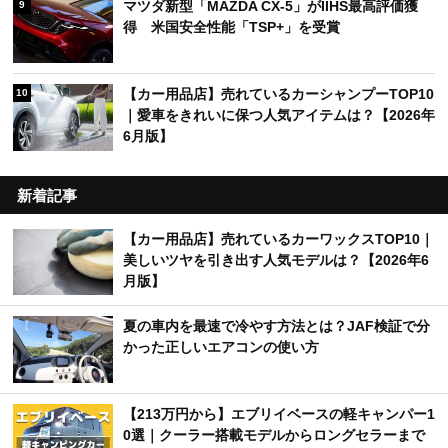
マツダ新型「MAZDA CX-5」がIIHS最高評価獲
9
得 米国安全性能「TSP+」を受賞
【カー用品店】売れているカーシャンプーTOP10
10
｜愛車をきれいに保つ人気アイテムは？【2026年
6月版】
新着記事
【カー用品店】売れているカーワックスTOP10｜
美しいツヤを引き出す人気モデルは？【2026年6
月版】
夏の車内を最速で冷やす方法とは？JAF検証で分
かった正しいエアコンの使い方
【213万円から】エブリイベースの軽キャンパー1
0選｜クーラー搭載モデルからロングセラーまで