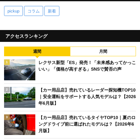
pickup
コラム
新着
アクセスランキング
週間
月間
レクサス新型「ES」発売！「未来感あってかっこ
1
いい」「価格が高すぎる」SNSで賛否の声
【カー用品店】売れているレーダー探知機TOP10
2
｜安全運転をサポートする人気モデルは？【2026
年6月版】
【カー用品店】売れているタイヤTOP10｜夏のロ
3
ングドライブ前に選ばれたモデルは？【2026年6
月版】