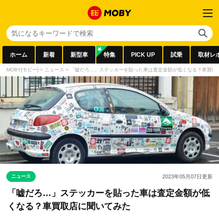
ホーム
新着
新型車
特集
PICK UP
試乗
取材レ
MOBY[モビー]
>
ニュース
>
「嘘だろ…」ステッカーを貼った車は査定金額が低くなる？車買取
ニュース
2023年05月07日
更新
「嘘だろ…」ステッカーを貼った車は査定金額が低
くなる？車買取店に聞いてみた