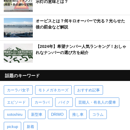
示灯の意味とは？
オービスとは？何キロオーバーで光る？光らせた
後の罰金など解説
【2024年】希望ナンバー人気ランキング！おしゃ
れなナンバーの選び方を紹介
話題のキーワード
カーラバ女子
モトメガネカーズ
おすすめ記事
エピソード
カーラバ
バイク
芸能人・有名人の愛車
sotoshiru
新型車
DRIMO
推し車
コラム
pickup
新着