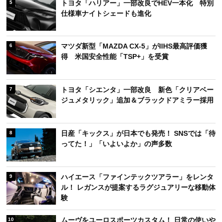
トヨタ「ハリアー」一部改良でHEV一本化 特別
5
仕様車ナイトシェードも進化
マツダ新型「MAZDA CX-5」がIIHS最高評価獲
6
得 米国安全性能「TSP+」を受賞
トヨタ「シエンタ」一部改良 新色「クリアベー
7
ジュメタリック」追加＆ブラックドアミラー採用
日産「キックス」が日本でも発売！ SNSでは「待
8
ってた！」「いよいよか」の声多数
ハイエース「ファインテックツアラー」をレンタ
9
ル！ レガンスが提案するラグジュアリーな移動体
験
ムーヴをユーロスポーツカスタム！ 日常の使いや
10