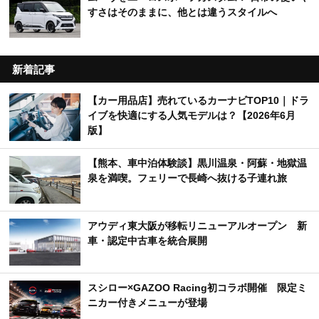
すさはそのままに、他とは違うスタイルへ
新着記事
【カー用品店】売れているカーナビTOP10｜ドラ
イブを快適にする人気モデルは？【2026年6月
版】
【熊本、車中泊体験談】黒川温泉・阿蘇・地獄温
泉を満喫。フェリーで長崎へ抜ける子連れ旅
アウディ東大阪が移転リニューアルオープン 新
車・認定中古車を統合展開
スシロー×GAZOO Racing初コラボ開催 限定ミ
ニカー付きメニューが登場