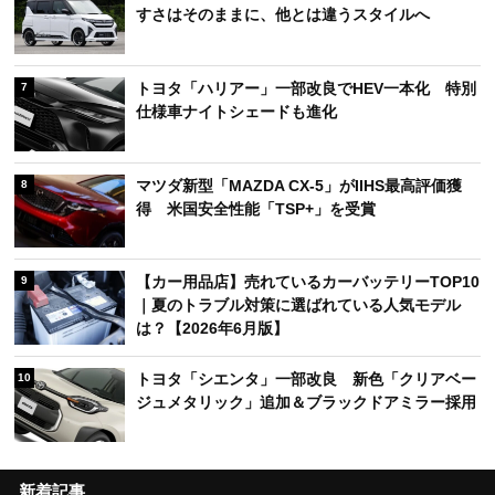
すさはそのままに、他とは違うスタイルへ
トヨタ「ハリアー」一部改良でHEV一本化 特別
7
仕様車ナイトシェードも進化
マツダ新型「MAZDA CX-5」がIIHS最高評価獲
8
得 米国安全性能「TSP+」を受賞
【カー用品店】売れているカーバッテリーTOP10
9
｜夏のトラブル対策に選ばれている人気モデル
は？【2026年6月版】
トヨタ「シエンタ」一部改良 新色「クリアベー
10
ジュメタリック」追加＆ブラックドアミラー採用
新着記事