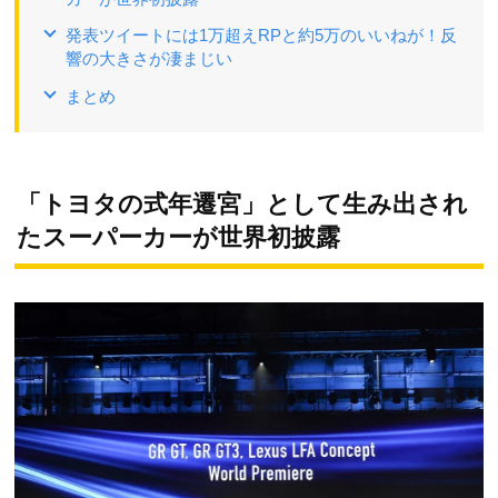
発表ツイートには1万超えRPと約5万のいいねが！反
響の大きさが凄まじい
まとめ
「トヨタの式年遷宮」として生み出され
たスーパーカーが世界初披露