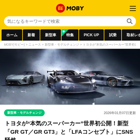
ホーム
新着
新型車
特集
PICK UP
試乗
取材レ
MOBY[モビー]
>
ニュース
>
新型車・モデルチェンジ
>
トヨタが“本気のスーパーカー”世界初公開！
新型車・モデルチェンジ
2026年01月07日
更新
トヨタが“本気のスーパーカー”世界初公開！新型
「GR GT／GR GT3」と「LFAコンセプト」にSNS