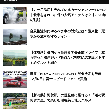
【カー用品店】売れているカーシャンプーTOP10
｜愛車をきれいに保つ人気アイテムは？【2026年
6月版】
台風接近前にやるべき車の対策とは？飛来物・冠
水から愛車を守るポイント
【体験談】都内から姫路まで長距離ドライブ！立
ち寄った沼津SA・岡崎SA・刈谷SAの施設とおす
すめグルメを紹介
日産「NISMO Festival 2026」開催決定を発表
12月6日に富士スピードウェイで実施
【新潟県】阿賀野川の遊覧船に乗れる！「道の駅
阿賀の里」で楽しむ渓谷美と地元グルメ