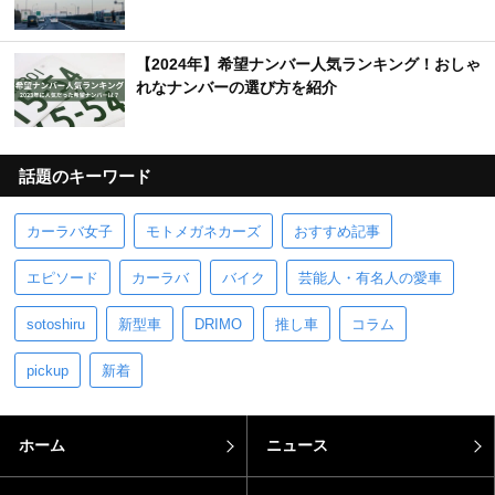
【2024年】希望ナンバー人気ランキング！おしゃ
れなナンバーの選び方を紹介
話題のキーワード
カーラバ女子
モトメガネカーズ
おすすめ記事
エピソード
カーラバ
バイク
芸能人・有名人の愛車
sotoshiru
新型車
DRIMO
推し車
コラム
pickup
新着
ホーム
ニュース