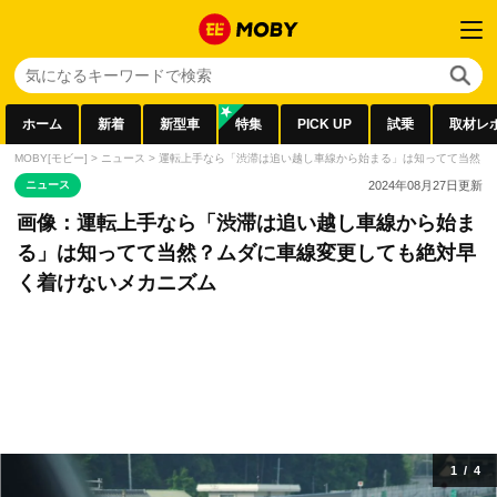
ホーム
新着
新型車
特集
PICK UP
試乗
取材レ
MOBY[モビー]
>
ニュース
>
運転上手なら「渋滞は追い越し車線から始まる」は知ってて当然？
ニュース
2024年08月27日
更新
画像：運転上手なら「渋滞は追い越し車線から始ま
る」は知ってて当然？ムダに車線変更しても絶対早
く着けないメカニズム
1
/
4