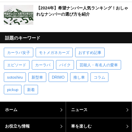
【2024年】希望ナンバー人気ランキング！おしゃ
れなナンバーの選び方を紹介
話題のキーワード
カーラバ女子
モトメガネカーズ
おすすめ記事
エピソード
カーラバ
バイク
芸能人・有名人の愛車
sotoshiru
新型車
DRIMO
推し車
コラム
pickup
新着
ホーム
ニュース
お役立ち情報
車を楽しむ