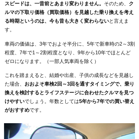
スピードは、一昔前とあまり変わりません。
そのため、
ク
ルマの下取り価格（買取価格）を見越した乗り換えを考え
る時期というのは、今も昔も大きく変わらない
と言えま
す。
車両の価値は、3年でおよそ半分に、5年で新車時の2～3割
程度、7年で1～2割程度となり、9年から10年でほとんど
ゼロになります。（一部人気車両を除く）
これを踏まえると、結婚や出産、子供の成長などを見越し
た場合、
おおよそ車検2回～3回を通すタイミングで、乗り
換えを検討するとライフステージに合わせたクルマを見つ
けやすい
でしょう。年数としては
5年から7年での買い替え
がおすすめ
です。