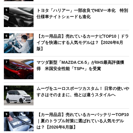
トヨタ「ハリアー」一部改良でHEV一本化 特別
5
仕様車ナイトシェードも進化
【カー用品店】売れているカーナビTOP10｜ドラ
6
イブを快適にする人気モデルは？【2026年6月
版】
マツダ新型「MAZDA CX-5」がIIHS最高評価獲
7
得 米国安全性能「TSP+」を受賞
ムーヴをユーロスポーツカスタム！ 日常の使いや
8
すさはそのままに、他とは違うスタイルへ
【カー用品店】売れているカーバッテリーTOP10
9
｜夏のトラブル対策に選ばれている人気モデル
は？【2026年6月版】