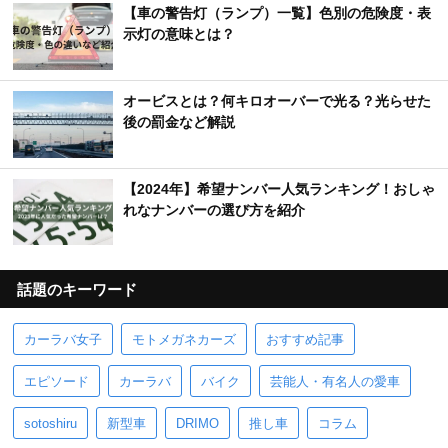
【車の警告灯（ランプ）一覧】色別の危険度・表
示灯の意味とは？
オービスとは？何キロオーバーで光る？光らせた
後の罰金など解説
【2024年】希望ナンバー人気ランキング！おしゃ
れなナンバーの選び方を紹介
話題のキーワード
カーラバ女子
モトメガネカーズ
おすすめ記事
エピソード
カーラバ
バイク
芸能人・有名人の愛車
sotoshiru
新型車
DRIMO
推し車
コラム