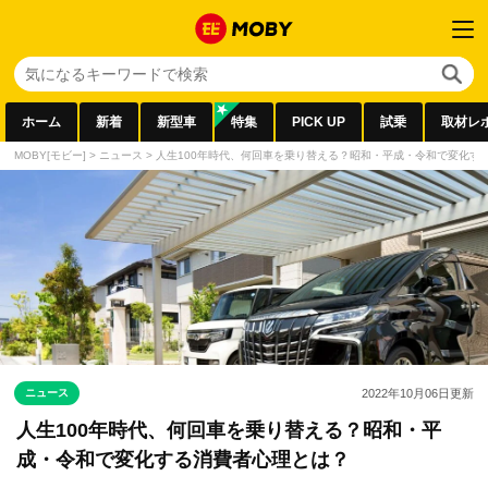
ホーム
新着
新型車
特集
PICK UP
試乗
取材レ
MOBY[モビー]
>
ニュース
>
人生100年時代、何回車を乗り替える？昭和・平成・令和で変化す
ニュース
2022年10月06日
更新
人生100年時代、何回車を乗り替える？昭和・平
成・令和で変化する消費者心理とは？