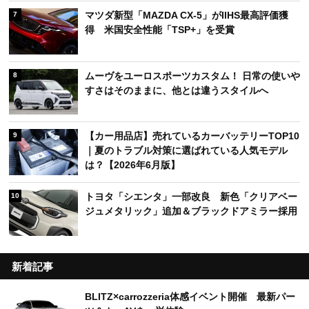
マツダ新型「MAZDA CX-5」がIIHS最高評価獲
7
得 米国安全性能「TSP+」を受賞
ムーヴをユーロスポーツカスタム！ 日常の使いや
8
すさはそのままに、他とは違うスタイルへ
【カー用品店】売れているカーバッテリーTOP10
9
｜夏のトラブル対策に選ばれている人気モデル
は？【2026年6月版】
トヨタ「シエンタ」一部改良 新色「クリアベー
10
ジュメタリック」追加＆ブラックドアミラー採用
新着記事
BLITZ×carrozzeria体感イベント開催 最新パー