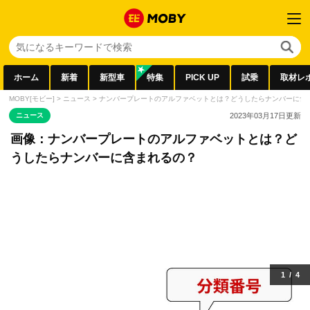
ホーム
新着
新型車
特集
PICK UP
試乗
取材レ
MOBY[モビー]
>
ニュース
>
ナンバープレートのアルファベットとは？どうしたらナンバーに含
ニュース
2023年03月17日
更新
画像：ナンバープレートのアルファベットとは？ど
うしたらナンバーに含まれるの？
1
/
4