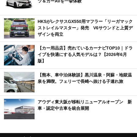
ツ＆カーAVを一挙体験
HKSがレクサスGX550用マフラー「リーガマック
ストレイルマスター」発売 V6サウンドと上質デ
ザインを両立
【カー用品店】売れているカーナビTOP10｜ドラ
イブを快適にする人気モデルは？【2026年6月
版】
【熊本、車中泊体験談】黒川温泉・阿蘇・地獄温
泉を満喫。フェリーで長崎へ抜ける子連れ旅
アウディ東大阪が移転リニューアルオープン 新
車・認定中古車を統合展開