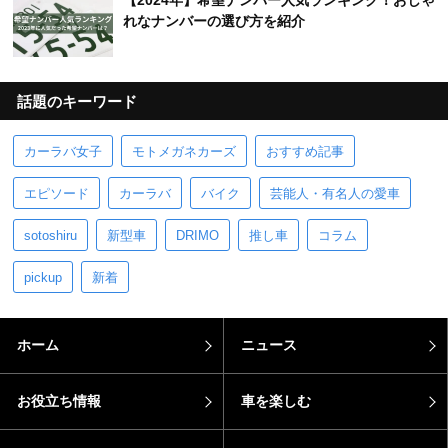
【2024年】希望ナンバー人気ランキング！おしゃ
れなナンバーの選び方を紹介
話題のキーワード
カーラバ女子
モトメガネカーズ
おすすめ記事
エピソード
カーラバ
バイク
芸能人・有名人の愛車
sotoshiru
新型車
DRIMO
推し車
コラム
pickup
新着
ホーム
ニュース
お役立ち情報
車を楽しむ