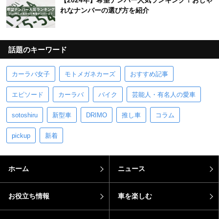
【2024年】希望ナンバー人気ランキング！おしゃ
れなナンバーの選び方を紹介
話題のキーワード
カーラバ女子
モトメガネカーズ
おすすめ記事
エピソード
カーラバ
バイク
芸能人・有名人の愛車
sotoshiru
新型車
DRIMO
推し車
コラム
pickup
新着
ホーム
ニュース
お役立ち情報
車を楽しむ