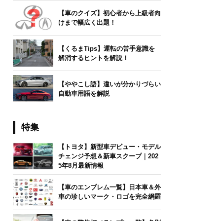
【車のクイズ】初心者から上級者向
けまで幅広く出題！
【くるまTips】運転の苦手意識を
解消するヒントを解説！
【ややこし語】違いが分かりづらい
自動車用語を解説
特集
【トヨタ】新型車デビュー・モデル
チェンジ予想＆新車スクープ｜202
5年8月最新情報
【車のエンブレム一覧】日本車＆外
車の珍しいマーク・ロゴを完全網羅