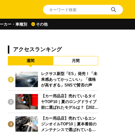
ーカー・車種別
その他
アクセスランキング
週間
月間
レクサス新型「ES」発売！「未
来感あってかっこいい」「価格
1
が高すぎる」SNSで賛否の声
【カー用品店】売れているタイ
ヤTOP10｜夏のロングドライブ
2
前に選ばれたモデルは？【2026
年6月版】
【カー用品店】売れているエン
ジンオイルTOP10｜夏本番前の
3
メンテナンスで選ばれている人