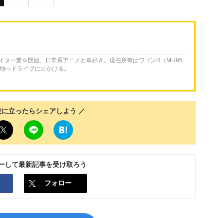
ライター業を開始。日常系アニメと車好き。現在所有はワゴンR（MH95
各地へドライブに出かける。
役に立ったらシェアしよう ／
ローして最新記事を受け取ろう
フォロー