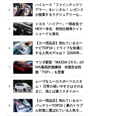
気モデルは？【2026年6月版】
ハイエース「ファインテックツ
アラー」をレンタル！ レガンス
4
が提案するラグジュアリーな移
動体験
トヨタ「ハリアー」一部改良で
HEV一本化 特別仕様車ナイト
5
シェードも進化
【カー用品店】売れているカー
ナビTOP10｜ドライブを快適に
6
する人気モデルは？【2026年6
月版】
マツダ新型「MAZDA CX-5」がI
IHS最高評価獲得 米国安全性
7
能「TSP+」を受賞
ムーヴをユーロスポーツカスタ
ム！ 日常の使いやすさはそのま
8
まに、他とは違うスタイルへ
【カー用品店】売れているカー
バッテリーTOP10｜夏のトラブ
9
ル対策に選ばれている人気モデ
ルは？【2026年6月版】