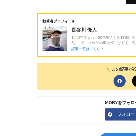
執筆者プロフィール
長谷川 優人
1990年生まれ。30代突入と同時期に
S）。アニメ作品の聖地巡礼などで、
記事一覧はこちら >
＼ この記事が
MOBYをフォ
フォロー