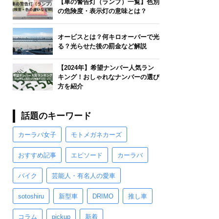
【車の警告灯（ランプ）一覧】色別
の危険度・表示灯の意味とは？
オービスとは？何キロオーバーで光
る？光らせた後の罰金など解説
【2024年】希望ナンバー人気ラン
キング！おしゃれなナンバーの選び
方を紹介
話題のキーワード
カーラバ女子
モトメガネカーズ
おすすめ記事
エピソード
カーラバ
バイク
芸能人・有名人の愛車
sotoshiru
新型車
DRIMO
推し車
コラム
pickup
新着