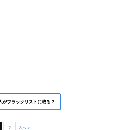
人がブラックリストに載る？
2
次へ >