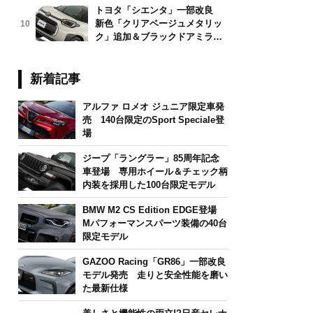
トヨタ「シエンタ」一部改良
新色「クリアベージュメタリッ
10
ク」追加＆ブラックドアミラー
採用
新着記事
アルファ ロメオ ジュニア限定車発
売 140台限定のSport Speciale登
場
ジープ「ラングラー」85周年記念
車登場 専用ホイール＆チェック柄
内装を採用した100台限定モデル
BMW M2 CS Edition EDGE登場
Mパフォーマンスパーツ装備の40台
限定モデル
GAZOO Racing「GR86」一部改良
モデル発売 走りと安全性能を磨い
た最新仕様