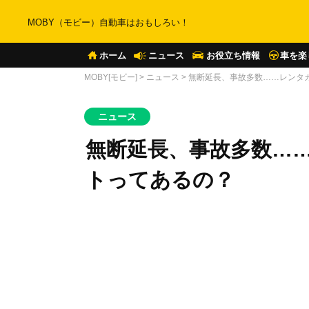
MOBY（モビー）自動車はおもしろい！
ホーム
ニュース
お役立ち情報
車を楽
MOBY[モビー]
>
ニュース
>
無断延長、事故多数……レンタ
ニュース
無断延長、事故多数…
トってあるの？