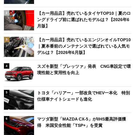
【カー用品店】売れているタイヤTOP10｜夏のロ
2
ングドライブ前に選ばれたモデルは？【2026年6
月版】
【カー用品店】売れているエンジンオイルTOP10
3
｜夏本番前のメンテナンスで選ばれている人気モ
デルは？【2026年6月版】
スズキ新型「ブレッツァ」発表 CNG車設定で環
4
境性能と実用性を向上
トヨタ「ハリアー」一部改良でHEV一本化 特別
5
仕様車ナイトシェードも進化
マツダ新型「MAZDA CX-5」がIIHS最高評価獲
6
得 米国安全性能「TSP+」を受賞