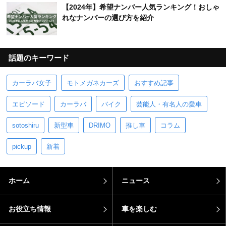
【2024年】希望ナンバー人気ランキング！おしゃ
れなナンバーの選び方を紹介
話題のキーワード
カーラバ女子
モトメガネカーズ
おすすめ記事
エピソード
カーラバ
バイク
芸能人・有名人の愛車
sotoshiru
新型車
DRIMO
推し車
コラム
pickup
新着
ホーム
ニュース
お役立ち情報
車を楽しむ