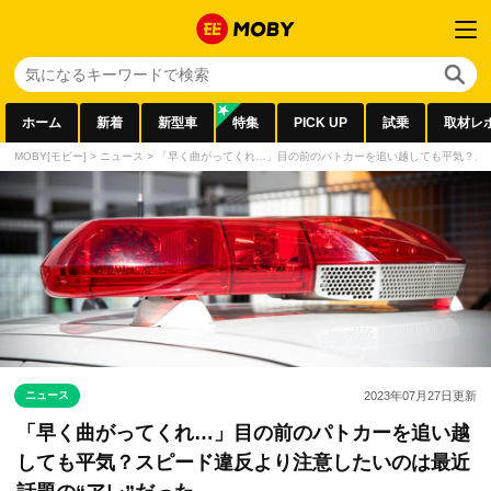
ホーム
新着
新型車
特集
PICK UP
試乗
取材レ
MOBY[モビー]
>
ニュース
>
「早く曲がってくれ…」目の前のパトカーを追い越しても平気？スピ
ニュース
2023年07月27日
更新
「早く曲がってくれ…」目の前のパトカーを追い越
しても平気？スピード違反より注意したいのは最近