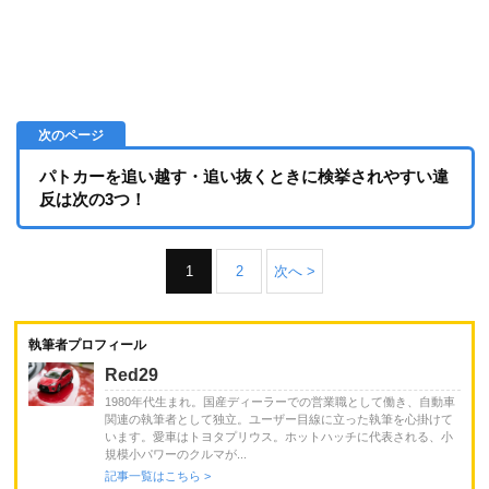
パトカーを追い越す・追い抜くときに検挙されやすい違
反は次の3つ！
1
2
次へ >
執筆者プロフィール
Red29
1980年代生まれ。国産ディーラーでの営業職として働き、自動車
関連の執筆者として独立。ユーザー目線に立った執筆を心掛けて
います。愛車はトヨタプリウス。ホットハッチに代表される、小
規模小パワーのクルマが...
記事一覧はこちら >