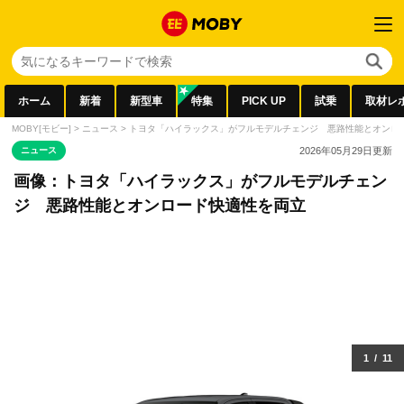
ホーム
新着
新型車
特集
PICK UP
試乗
取材レ
MOBY[モビー]
>
ニュース
>
トヨタ「ハイラックス」がフルモデルチェンジ 悪路性能とオンロ
ニュース
2026年05月29日
更新
画像：トヨタ「ハイラックス」がフルモデルチェン
ジ 悪路性能とオンロード快適性を両立
1
/
11