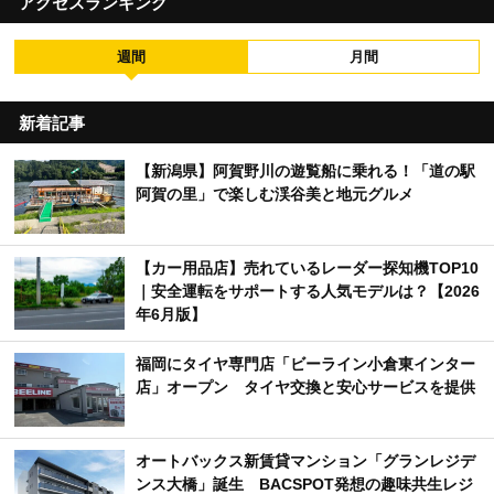
アクセスランキング
週間
月間
新着記事
【新潟県】阿賀野川の遊覧船に乗れる！「道の駅
阿賀の里」で楽しむ渓谷美と地元グルメ
【カー用品店】売れているレーダー探知機TOP10
｜安全運転をサポートする人気モデルは？【2026
年6月版】
福岡にタイヤ専門店「ビーライン小倉東インター
店」オープン タイヤ交換と安心サービスを提供
オートバックス新賃貸マンション「グランレジデ
ンス大橋」誕生 BACSPOT発想の趣味共生レジ