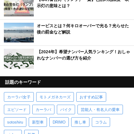
示灯の意味とは？
オービスとは？何キロオーバーで光る？光らせた
後の罰金など解説
【2024年】希望ナンバー人気ランキング！おしゃ
れなナンバーの選び方を紹介
話題のキーワード
カーラバ女子
モトメガネカーズ
おすすめ記事
エピソード
カーラバ
バイク
芸能人・有名人の愛車
sotoshiru
新型車
DRIMO
推し車
コラム