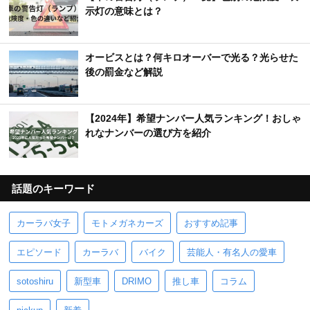
示灯の意味とは？
オービスとは？何キロオーバーで光る？光らせた
後の罰金など解説
【2024年】希望ナンバー人気ランキング！おしゃ
れなナンバーの選び方を紹介
話題のキーワード
カーラバ女子
モトメガネカーズ
おすすめ記事
エピソード
カーラバ
バイク
芸能人・有名人の愛車
sotoshiru
新型車
DRIMO
推し車
コラム