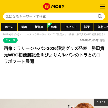
ホーム
新着
新型車
特集
PICK UP
試乗
取材レ
MOBY[モビー]
>
ニュース
>
ラリージャパン2026限定グッズ発表 勝田貴元WRC初優勝記念
ニュース
2026年05月16日
更新
画像：ラリージャパン2026限定グッズ発表 勝田貴
元WRC初優勝記念＆ぴよりんやパンのトラとのコ
ラボフート展開
1
/
12