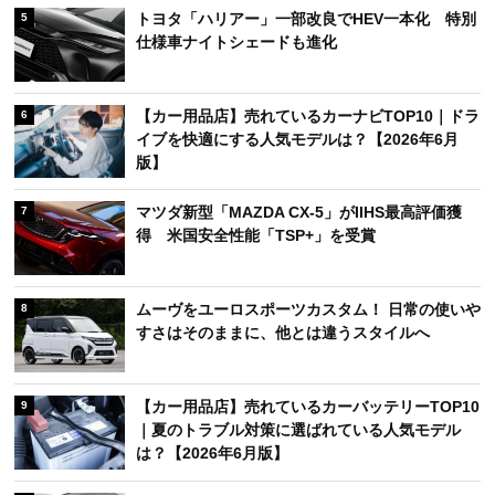
トヨタ「ハリアー」一部改良でHEV一本化 特別
5
仕様車ナイトシェードも進化
【カー用品店】売れているカーナビTOP10｜ドラ
6
イブを快適にする人気モデルは？【2026年6月
版】
マツダ新型「MAZDA CX-5」がIIHS最高評価獲
7
得 米国安全性能「TSP+」を受賞
ムーヴをユーロスポーツカスタム！ 日常の使いや
8
すさはそのままに、他とは違うスタイルへ
【カー用品店】売れているカーバッテリーTOP10
9
｜夏のトラブル対策に選ばれている人気モデル
は？【2026年6月版】