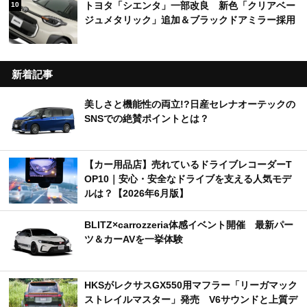
トヨタ「シエンタ」一部改良 新色「クリアベー
10
ジュメタリック」追加＆ブラックドアミラー採用
新着記事
美しさと機能性の両立!?日産セレナオーテックの
SNSでの絶賛ポイントとは？
【カー用品店】売れているドライブレコーダーT
OP10｜安心・安全なドライブを支える人気モデ
ルは？【2026年6月版】
BLITZ×carrozzeria体感イベント開催 最新パー
ツ＆カーAVを一挙体験
HKSがレクサスGX550用マフラー「リーガマック
ストレイルマスター」発売 V6サウンドと上質デ