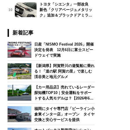
トヨタ「シエンタ」一部改良
新色「クリアベージュメタリッ
10
ク」追加＆ブラックドアミラー
採用
新着記事
日産「NISMO Festival 2026」開催
決定を発表 12月6日に富士スピー
ドウェイで実施
【新潟県】阿賀野川の遊覧船に乗れ
る！「道の駅 阿賀の里」で楽しむ
渓谷美と地元グルメ
【カー用品店】売れているレーダー
探知機TOP10｜安全運転をサポー
トする人気モデルは？【2026年6月
版】
福岡にタイヤ専門店「ビーライン小
倉東インター店」オープン タイヤ
交換と安心サービスを提供