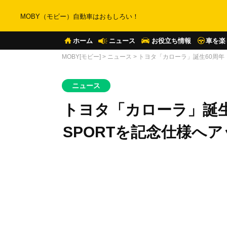
MOBY（モビー）自動車はおもしろい！
ホーム
ニュース
お役立ち情報
車を楽
MOBY[モビー]
>
ニュース
>
トヨタ「カローラ」誕生60周年 
ニュース
トヨタ「カローラ」誕生6
SPORTを記念仕様へ