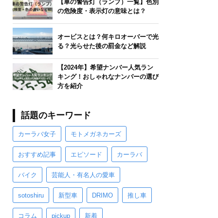
【車の警告灯（ランプ）一覧】色別
の危険度・表示灯の意味とは？
オービスとは？何キロオーバーで光
る？光らせた後の罰金など解説
【2024年】希望ナンバー人気ラン
キング！おしゃれなナンバーの選び
方を紹介
話題のキーワード
カーラバ女子
モトメガネカーズ
おすすめ記事
エピソード
カーラバ
バイク
芸能人・有名人の愛車
sotoshiru
新型車
DRIMO
推し車
コラム
pickup
新着