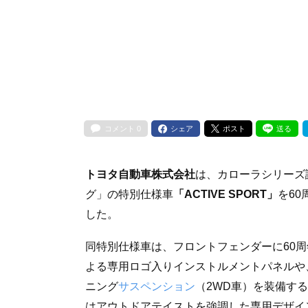
コメント
0
シェア
ポスト
送る
トヨタ自動車株式会社
は、カローラシリーズ
グ」の特別仕様車
「ACTIVE SPORT」
を60
した。
同特別仕様車は、フロントフェンダーに60
よる専用ロゴ入りインストルメントパネルや
ニング
サスペンション
（2WD車）を装備す
はアウトドアテイストを強調した専用デザイ