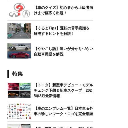
【車のクイズ】初心者から上級者向
けまで幅広く出題！
【くるまTips】運転の苦手意識を
解消するヒントを解説！
【ややこし語】違いが分かりづらい
自動車用語を解説
特集
【トヨタ】新型車デビュー・モデル
チェンジ予想＆新車スクープ｜202
5年8月最新情報
【車のエンブレム一覧】日本車＆外
車の珍しいマーク・ロゴを完全網羅