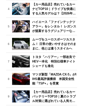
気モデルは？【2026年6月版】
【カー用品店】売れているカー
ナビTOP10｜ドライブを快適に
4
する人気モデルは？【2026年6
月版】
ハイエース「ファインテックツ
アラー」をレンタル！ レガンス
5
が提案するラグジュアリーな移
動体験
ムーヴをユーロスポーツカスタ
ム！ 日常の使いやすさはそのま
6
まに、他とは違うスタイルへ
トヨタ「ハリアー」一部改良で
HEV一本化 特別仕様車ナイト
7
シェードも進化
マツダ新型「MAZDA CX-5」がI
IHS最高評価獲得 米国安全性
8
能「TSP+」を受賞
【カー用品店】売れているカー
バッテリーTOP10｜夏のトラブ
9
ル対策に選ばれている人気モデ
ルは？【2026年6月版】