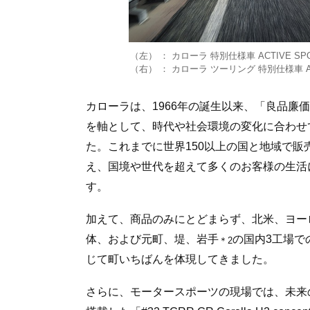
（左） ： カローラ 特別仕様車 ACTIVE 
（右） ： カローラ ツーリング 特別仕様車 A
カローラは、1966年の誕生以来、「良品廉
を軸として、時代や社会環境の変化に合わせ
た。これまでに世界150以上の国と地域で販売
え、国境や世代を超えて多くのお客様の生活
す。
加えて、商品のみにとどまらず、北米、ヨーロ
体、および元町、堤、岩手
の国内3工場で
＊2
じて町いちばんを体現してきました。
さらに、モータースポーツの現場では、未来