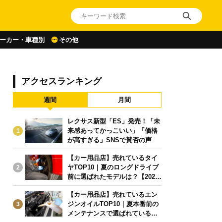
ーカー・車種別
その他
アクセスランキング
週間
月間
レクサス新型「ES」発売！「未
来感あってかっこいい」「価格
1
が高すぎる」SNSで賛否の声
【カー用品店】売れているタイ
ヤTOP10｜夏のロングドライブ
2
前に選ばれたモデルは？【2026
年6月版】
【カー用品店】売れているエン
ジンオイルTOP10｜夏本番前の
3
メンテナンスで選ばれている人