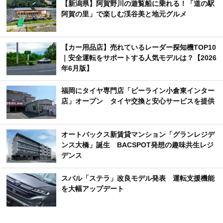
【新潟県】阿賀野川の遊覧船に乗れる！「道の駅
阿賀の里」で楽しむ渓谷美と地元グルメ
【カー用品店】売れているレーダー探知機TOP10
｜安全運転をサポートする人気モデルは？【2026
年6月版】
福岡にタイヤ専門店「ビーライン小倉東インター
店」オープン タイヤ交換と安心サービスを提供
オートバックス新賃貸マンション「グランレジデ
ンス大橋」誕生 BACSPOT発想の趣味共生レジ
デンス
スバル「ステラ」改良モデル発表 運転支援機能
を大幅アップデート