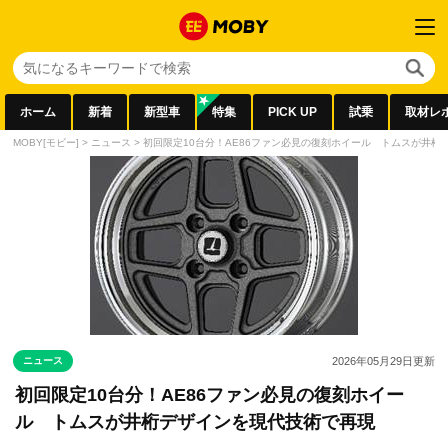
ホーム
新着
新型車
特集
PICK UP
試乗
取材レ
MOBY[モビー]
>
ニュース
>
初回限定10台分！AE86ファン必見の復刻ホイール トムスが井桁
ニュース
2026年05月29日
更新
初回限定10台分！AE86ファン必見の復刻ホイー
ル トムスが井桁デザインを現代技術で再現