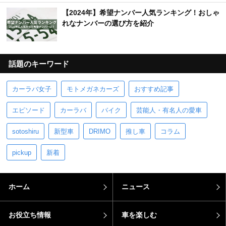
【2024年】希望ナンバー人気ランキング！おしゃ
れなナンバーの選び方を紹介
話題のキーワード
カーラバ女子
モトメガネカーズ
おすすめ記事
エピソード
カーラバ
バイク
芸能人・有名人の愛車
sotoshiru
新型車
DRIMO
推し車
コラム
pickup
新着
ホーム
ニュース
お役立ち情報
車を楽しむ