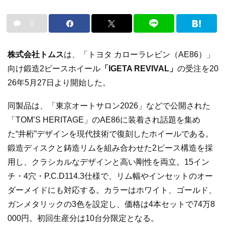
0
株式会社トムス
は、「トヨタ カローラレビン（AE86）」
向け鍛造2ピースホイール
「IGETA REVIVAL」
の受注を20
26年5月27日より開始した。
同製品は、「東京オートサロン2026」などで公開された
「TOM’S HERITAGE」のAE86に装着され話題を集め
た“井桁”デザインを現代技術で復刻したホイールである。
鍛造ディスクと鋳造リムを組み合わせた2ピース構造を採
用し、クラシカルなデザインと高い剛性を両立。15イン
チ・4穴・P.C.D114.3仕様で、リム幅やインセットのオー
ダーメイドにも対応する。カラーはホワイト、ゴールド、
ガンメタリックの3色を設定し、価格は4本セットで74万8
000円。初回生産分は10台分限定となる。