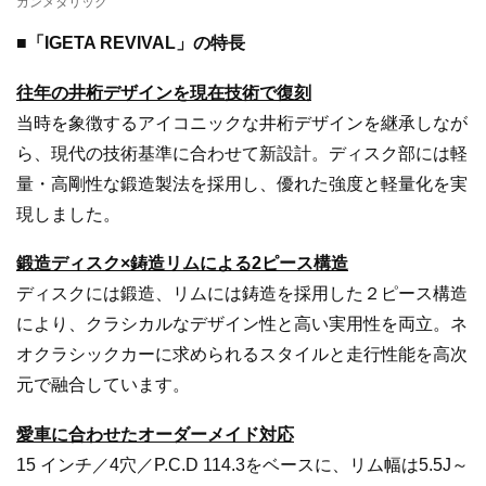
ガンメタリック
■「IGETA REVIVAL」の特長
往年の井桁デザインを現在技術で復刻
当時を象徴するアイコニックな井桁デザインを継承しなが
ら、現代の技術基準に合わせて新設計。ディスク部には軽
量・高剛性な鍛造製法を採用し、優れた強度と軽量化を実
現しました。
鍛造ディスク×鋳造リムによる2ピース構造
ディスクには鍛造、リムには鋳造を採用した２ピース構造
により、クラシカルなデザイン性と高い実用性を両立。ネ
オクラシックカーに求められるスタイルと走行性能を高次
元で融合しています。
愛車に合わせたオーダーメイド対応
15 インチ／4穴／P.C.D 114.3をベースに、リム幅は5.5J～