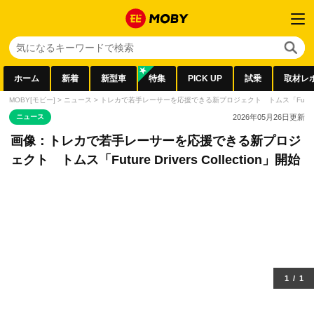
ホーム
新着
新型車
特集
PICK UP
試乗
取材レ
MOBY[モビー]
>
ニュース
>
トレカで若手レーサーを応援できる新プロジェクト トムス「Future Drive
ニュース
2026年05月26日
更新
画像：トレカで若手レーサーを応援できる新プロジ
ェクト トムス「Future Drivers Collection」開始
1
/
1