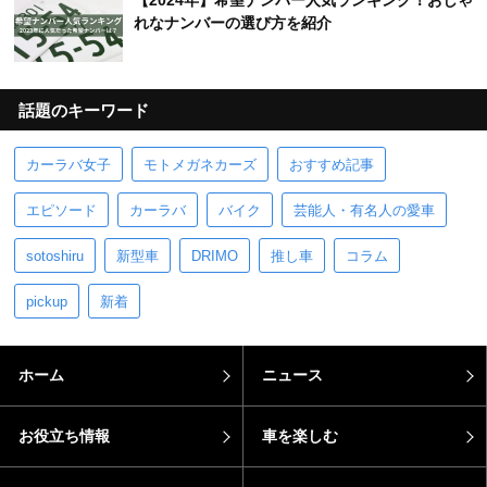
【2024年】希望ナンバー人気ランキング！おしゃ
れなナンバーの選び方を紹介
話題のキーワード
カーラバ女子
モトメガネカーズ
おすすめ記事
エピソード
カーラバ
バイク
芸能人・有名人の愛車
sotoshiru
新型車
DRIMO
推し車
コラム
pickup
新着
ホーム
ニュース
お役立ち情報
車を楽しむ