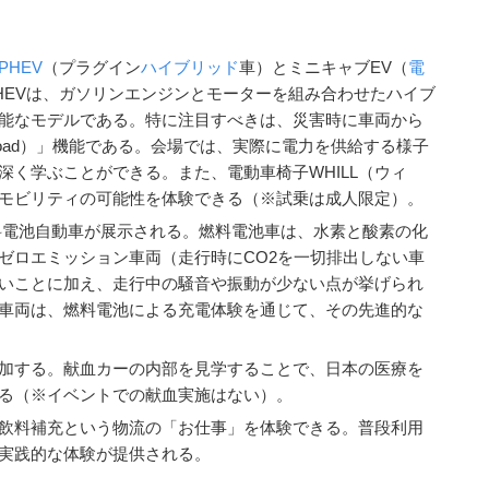
PHEV
（プラグイン
ハイブリッド
車）とミニキャブEV（
電
HEVは、ガソリンエンジンとモーターを組み合わせたハイブ
能なモデルである。特に注目すべきは、災害時に車両から
to Load）」機能である。会場では、実際に電力を供給する様子
く学ぶことができる。また、電動車椅子WHILL（ウィ
モビリティの可能性を体験できる（※試乗は成人限定）。
料電池自動車が展示される。燃料電池車は、水素と酸素の化
ゼロエミッション車両（走行時にCO2を一切排出しない車
いことに加え、走行中の騒音や振動が少ない点が挙げられ
車両は、燃料電池による充電体験を通じて、その先進的な
加する。献血カーの内部を見学することで、日本の医療を
る（※イベントでの献血実施はない）。
飲料補充という物流の「お仕事」を体験できる。普段利用
実践的な体験が提供される。