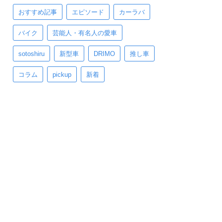
おすすめ記事
エピソード
カーラバ
バイク
芸能人・有名人の愛車
sotoshiru
新型車
DRIMO
推し車
コラム
pickup
新着