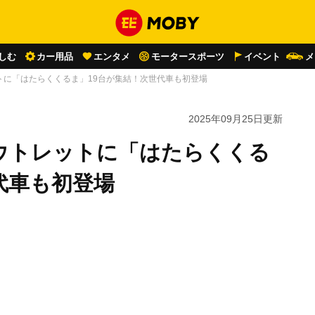
しむ
カー用品
エンタメ
モータースポーツ
イベント
メ
トに「はたらくくるま」19台が集結！次世代車も初登場
2025年09月25日
更新
ウトレットに「はたらくくる
代車も初登場