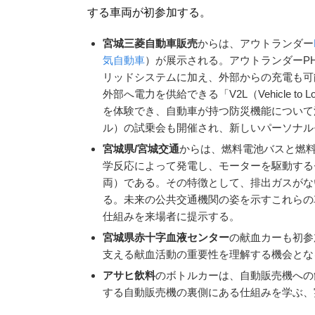
する車両が初参加する。
宮城三菱自動車販売
からは、アウトランダー
気自動車
）が展示される。アウトランダーP
リッドシステムに加え、外部からの充電も可
外部へ電力を供給できる「V2L（Vehicle 
を体験でき、自動車が持つ防災機能について深
ル）の試乗会も開催され、新しいパーソナル
宮城県/宮城交通
からは、燃料電池バスと燃
学反応によって発電し、モーターを駆動する
両）である。その特徴として、排出ガスがな
る。未来の公共交通機関の姿を示すこれらの
仕組みを来場者に提示する。
宮城県赤十字血液センター
の献血カーも初参
支える献血活動の重要性を理解する機会とな
アサヒ飲料
のボトルカーは、自動販売機への
する自動販売機の裏側にある仕組みを学ぶ、