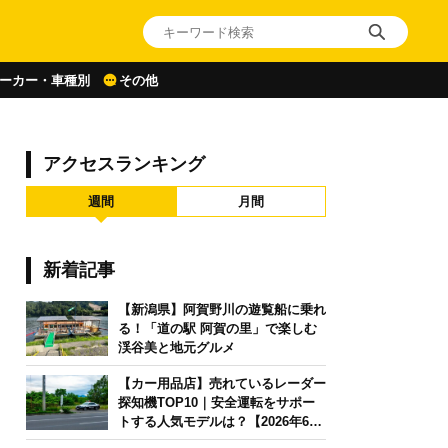
ーカー・車種別
その他
アクセスランキング
週間
月間
新着記事
【新潟県】阿賀野川の遊覧船に乗れ
る！「道の駅 阿賀の里」で楽しむ
渓谷美と地元グルメ
【カー用品店】売れているレーダー
探知機TOP10｜安全運転をサポー
トする人気モデルは？【2026年6月
版】