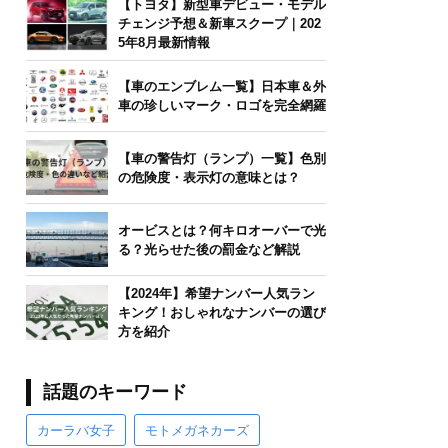
【トヨタ】新型車デビュー・モデル
チェンジ予想＆新車スクープ｜202
5年8月最新情報
【車のエンブレム一覧】日本車＆外
車の珍しいマーク・ロゴを完全網羅
【車の警告灯（ランプ）一覧】色別
の危険度・表示灯の意味とは？
オービスとは？何キロオーバーで光
る？光らせた後の罰金など解説
【2024年】希望ナンバー人気ラン
キング！おしゃれなナンバーの選び
方を紹介
話題のキーワード
カーラバ女子
モトメガネカーズ