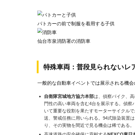
パトカーの前で制服を着用する子供
仙台市泉消防署の消防車
特殊車両：普段見られないレ
一般的な自動車イベントでは展示される機会
自衛隊宮城地方協力本部
は、偵察バイク、高
門性の高い車両を含む4台を展示する。偵察
いて重要な役割を果たすモーターサイクルで
送、警戒任務に用いられる。94式除染装置
り、その実物を間近で見る機会は稀である。
高速道路の安全確保に貢献する
NEXCO東日