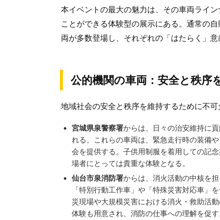
本イベントの最大の魅力は、その車両ライン
ことができる体験型の展示にある。通常の自
両が多数登場し、それぞれの「はたらく」意
公的機関の車両：安全と秩序
地域社会の安全と秩序を維持するために不可
宮城県泉警察署
からは、日々の治安維持に貢
れる。これらの車両は、緊急走行時の装備や
会を提供する。子供用制服を着用しての記念
場者にとっては貴重な体験となる。
仙台市泉消防署
からは、消火活動の中核を担
「特別行動工作車」や「特殊災害対応車」を
災現場や大規模災害における消火・救助活動
体験も用意され、消防の仕事への理解を促す