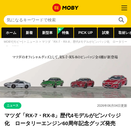
ホーム
新着
新型車
特集
PICK UP
試乗
取材レ
MOBY[モビー]
>
ニュース
>
マツダ「RX-7・RX-8」歴代4モデルがピンバッジ化 ロータリー
ニュース
2026年06月04日
更新
マツダ「RX-7・RX-8」歴代4モデルがピンバッジ
化 ロータリーエンジン60周年記念グッズ発売