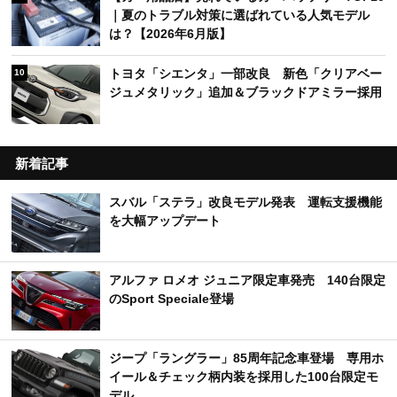
｜夏のトラブル対策に選ばれている人気モデル
は？【2026年6月版】
トヨタ「シエンタ」一部改良 新色「クリアベー
10
ジュメタリック」追加＆ブラックドアミラー採用
新着記事
スバル「ステラ」改良モデル発表 運転支援機能
を大幅アップデート
アルファ ロメオ ジュニア限定車発売 140台限定
のSport Speciale登場
ジープ「ラングラー」85周年記念車登場 専用ホ
イール＆チェック柄内装を採用した100台限定モ
デル