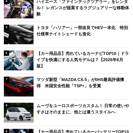
ハイエース「ファインテックツアラー」をレンタ
4
ル！ レガンスが提案するラグジュアリーな移動体
験
トヨタ「ハリアー」一部改良でHEV一本化 特別
5
仕様車ナイトシェードも進化
【カー用品店】売れているカーナビTOP10｜ドラ
6
イブを快適にする人気モデルは？【2026年6月
版】
マツダ新型「MAZDA CX-5」がIIHS最高評価獲
7
得 米国安全性能「TSP+」を受賞
ムーヴをユーロスポーツカスタム！ 日常の使いや
8
すさはそのままに、他とは違うスタイルへ
【カー用品店】売れているカーバッテリーTOP10
9