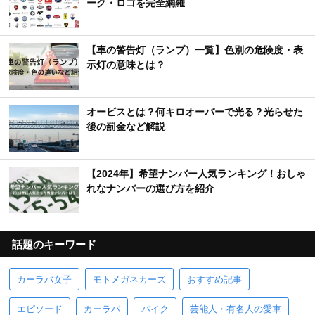
ーク・ロゴを完全網羅
【車の警告灯（ランプ）一覧】色別の危険度・表
示灯の意味とは？
オービスとは？何キロオーバーで光る？光らせた
後の罰金など解説
【2024年】希望ナンバー人気ランキング！おしゃ
れなナンバーの選び方を紹介
話題のキーワード
カーラバ女子
モトメガネカーズ
おすすめ記事
エピソード
カーラバ
バイク
芸能人・有名人の愛車