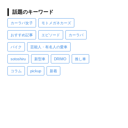
話題のキーワード
カーラバ女子
モトメガネカーズ
おすすめ記事
エピソード
カーラバ
バイク
芸能人・有名人の愛車
sotoshiru
新型車
DRIMO
推し車
コラム
pickup
新着