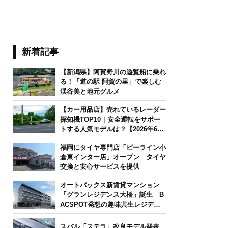
新着記事
【新潟県】阿賀野川の遊覧船に乗れ
る！「道の駅 阿賀の里」で楽しむ
渓谷美と地元グルメ
【カー用品店】売れているレーダー
探知機TOP10｜安全運転をサポー
トする人気モデルは？【2026年6月
版】
福岡にタイヤ専門店「ビーライン小
倉東インター店」オープン タイヤ
交換と安心サービスを提供
オートバックス新賃貸マンション
「グランレジデンス大橋」誕生 B
ACSPOT発想の趣味共生レジデン
ス
スバル「ステラ」改良モデル発表