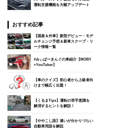
運転支援機能を大幅アップデート
おすすめ記事
【国産＆外車】新型デビュー・モデ
ルチェンジ予想＆新車スクープ・リ
ーク情報一覧
#みぃぱーきんぐの車紹介【MOBY
×YouTuber】
【車のクイズ】初心者から上級者向
けまで幅広く出題！
【くるまTips】運転の苦手意識を
解消するヒントを解説！
【ややこし語】違いが分かりづらい
自動車用語を解説