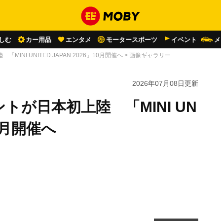
しむ
カー用品
エンタメ
モータースポーツ
イベント
メ
MINI UNITED JAPAN 2026」10月開催へ
>
画像ギャラリー
2026年07月08日
更新
ントが日本初上陸 「MINI UN
10月開催へ