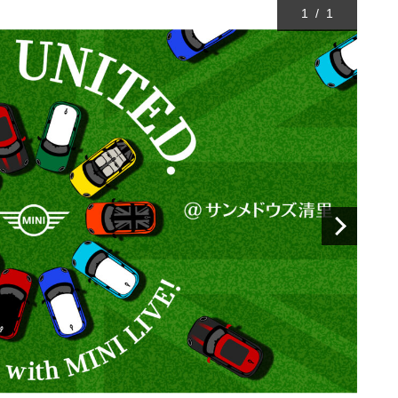
1
/
1