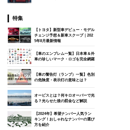
特集
【トヨタ】新型車デビュー・モデル
チェンジ予想＆新車スクープ｜202
5年8月最新情報
【車のエンブレム一覧】日本車＆外
車の珍しいマーク・ロゴを完全網羅
【車の警告灯（ランプ）一覧】色別
の危険度・表示灯の意味とは？
オービスとは？何キロオーバーで光
る？光らせた後の罰金など解説
【2024年】希望ナンバー人気ラン
キング！おしゃれなナンバーの選び
方を紹介