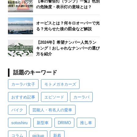
【車の警告灯（ランプ）一覧】色別
の危険度・表示灯の意味とは？
オービスとは？何キロオーバーで光
る？光らせた後の罰金など解説
【2024年】希望ナンバー人気ラン
キング！おしゃれなナンバーの選び
方を紹介
話題のキーワード
カーラバ女子
モトメガネカーズ
おすすめ記事
エピソード
カーラバ
バイク
芸能人・有名人の愛車
sotoshiru
新型車
DRIMO
推し車
コラム
pickup
新着