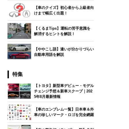
【車のクイズ】初心者から上級者向
けまで幅広く出題！
【くるまTips】運転の苦手意識を
解消するヒントを解説！
【ややこし語】違いが分かりづらい
自動車用語を解説
特集
【トヨタ】新型車デビュー・モデル
チェンジ予想＆新車スクープ｜202
5年8月最新情報
【車のエンブレム一覧】日本車＆外
車の珍しいマーク・ロゴを完全網羅