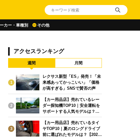
ーカー・車種別
その他
アクセスランキング
週間
月間
レクサス新型「ES」発売！「未
来感あってかっこいい」「価格
1
が高すぎる」SNSで賛否の声
【カー用品店】売れているレー
ダー探知機TOP10｜安全運転を
2
サポートする人気モデルは？【2
026年6月版】
【カー用品店】売れているタイ
ヤTOP10｜夏のロングドライブ
3
前に選ばれたモデルは？【2026