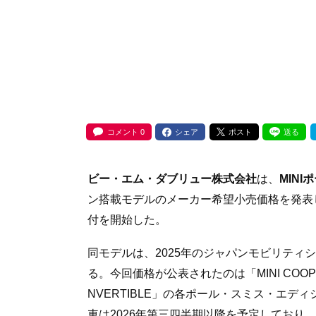
コメント
0
シェア
ポスト
送る
ビー・エム・ダブリュー株式会社
は、
MIN
ン搭載モデルのメーカー希望小売価格を発表し
付を開始した。
同モデルは、2025年のジャパンモビリティ
る。今回価格が公表されたのは「MINI COOPER」
NVERTIBLE」の各ポール・スミス・エデ
車は2026年第三四半期以降を予定しており