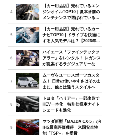
年6月版】
【カー用品店】売れているエン
ジンオイルTOP10｜夏本番前の
4
メンテナンスで選ばれている人
気モデルは？【2026年6月版】
【カー用品店】売れているカー
ナビTOP10｜ドライブを快適に
5
する人気モデルは？【2026年6
月版】
ハイエース「ファインテックツ
アラー」をレンタル！ レガンス
6
が提案するラグジュアリーな移
動体験
ムーヴをユーロスポーツカスタ
ム！ 日常の使いやすさはそのま
7
まに、他とは違うスタイルへ
トヨタ「ハリアー」一部改良で
HEV一本化 特別仕様車ナイト
8
シェードも進化
マツダ新型「MAZDA CX-5」がI
IHS最高評価獲得 米国安全性
9
能「TSP+」を受賞