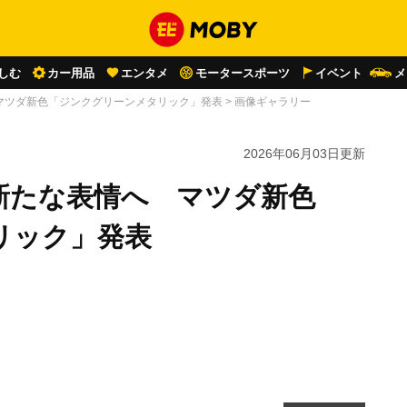
しむ
カー用品
エンタメ
モータースポーツ
イベント
メ
マツダ新色「ジンクグリーンメタリック」発表
>
画像ギャラリー
2026年06月03日
更新
新たな表情へ マツダ新色
リック」発表