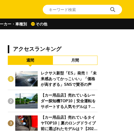
ーカー・車種別
その他
アクセスランキング
週間
月間
レクサス新型「ES」発売！「未
来感あってかっこいい」「価格
1
が高すぎる」SNSで賛否の声
【カー用品店】売れているレー
ダー探知機TOP10｜安全運転を
2
サポートする人気モデルは？【2
026年6月版】
【カー用品店】売れているタイ
ヤTOP10｜夏のロングドライブ
3
前に選ばれたモデルは？【2026