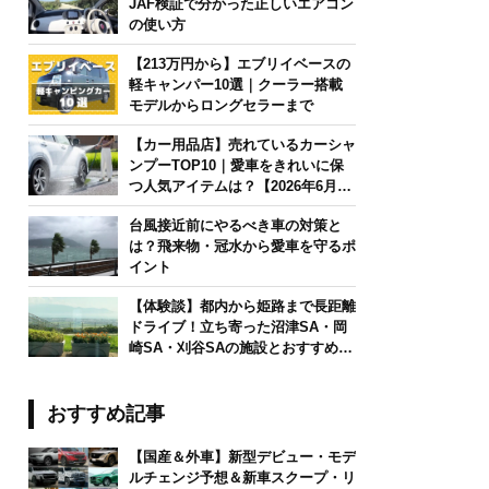
JAF検証で分かった正しいエアコン
の使い方
【213万円から】エブリイベースの
軽キャンパー10選｜クーラー搭載
モデルからロングセラーまで
【カー用品店】売れているカーシャ
ンプーTOP10｜愛車をきれいに保
つ人気アイテムは？【2026年6月
版】
台風接近前にやるべき車の対策と
は？飛来物・冠水から愛車を守るポ
イント
【体験談】都内から姫路まで長距離
ドライブ！立ち寄った沼津SA・岡
崎SA・刈谷SAの施設とおすすめグ
ルメを紹介
おすすめ記事
【国産＆外車】新型デビュー・モデ
ルチェンジ予想＆新車スクープ・リ