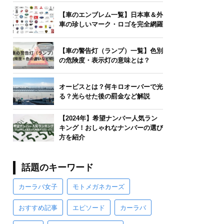
【車のエンブレム一覧】日本車＆外
車の珍しいマーク・ロゴを完全網羅
【車の警告灯（ランプ）一覧】色別
の危険度・表示灯の意味とは？
オービスとは？何キロオーバーで光
る？光らせた後の罰金など解説
【2024年】希望ナンバー人気ラン
キング！おしゃれなナンバーの選び
方を紹介
話題のキーワード
カーラバ女子
モトメガネカーズ
おすすめ記事
エピソード
カーラバ