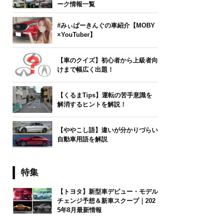
ーク情報一覧
#みぃぱーきんぐの車紹介【MOBY
×YouTuber】
【車のクイズ】初心者から上級者向
けまで幅広く出題！
【くるまTips】運転の苦手意識を
解消するヒントを解説！
【ややこし語】違いが分かりづらい
自動車用語を解説
特集
【トヨタ】新型車デビュー・モデル
チェンジ予想＆新車スクープ｜202
5年8月最新情報