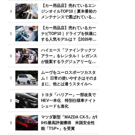
年6月版】
【カー用品店】売れているエン
ジンオイルTOP10｜夏本番前の
4
メンテナンスで選ばれている人
気モデルは？【2026年6月版】
【カー用品店】売れているカー
ナビTOP10｜ドライブを快適に
5
する人気モデルは？【2026年6
月版】
ハイエース「ファインテックツ
アラー」をレンタル！ レガンス
6
が提案するラグジュアリーな移
動体験
ムーヴをユーロスポーツカスタ
ム！ 日常の使いやすさはそのま
7
まに、他とは違うスタイルへ
トヨタ「ハリアー」一部改良で
HEV一本化 特別仕様車ナイト
8
シェードも進化
マツダ新型「MAZDA CX-5」がI
IHS最高評価獲得 米国安全性
9
能「TSP+」を受賞