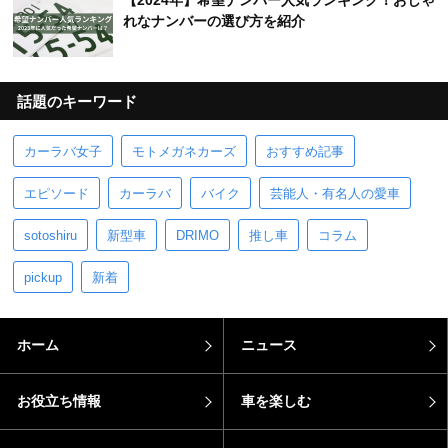
【2024年】希望ナンバー人気ランキング！おしゃ
れなナンバーの選び方を紹介
話題のキーワード
カーラバ女子
モトメガネカーズ
おすすめ記事
エピソード
カーラバ
バイク
芸能人・有名人の愛車
sotoshiru
新型車
DRIMO
推し車
コラム
pickup
新着
ホーム
ニュース
お役立ち情報
車を楽しむ