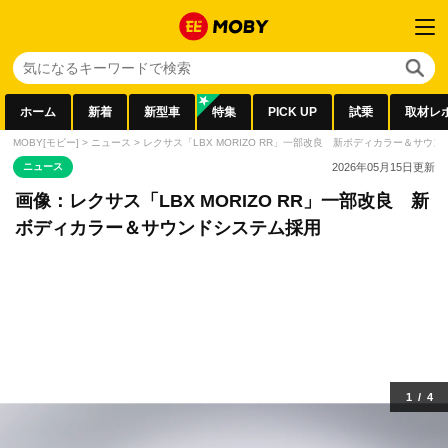
ホーム
新着
新型車
特集
PICK UP
試乗
取材レ
MOBY[モビー]
>
ニュース
>
レクサス「LBX MORIZO RR」一部改良 新ボディカラー＆サウ
ニュース
2026年05月15日
更新
画像：レクサス「LBX MORIZO RR」一部改良 新
ボディカラー＆サウンドシステム採用
1
/
4