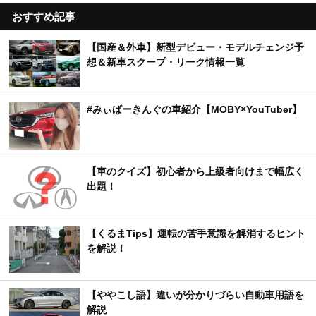
おすすめ記事
【国産＆外車】新型デビュー・モデルチェンジ予
想＆新車スクープ・リーク情報一覧
#みぃぱーきんぐの車紹介【MOBY×YouTuber】
【車のクイズ】初心者から上級者向けまで幅広く
出題！
【くるまTips】運転の苦手意識を解消するヒント
を解説！
【ややこし語】違いが分かりづらい自動車用語を
解説