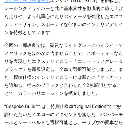
ンタークーラー
ターボ
エンジン（G16E-GTS）を搭載し、
レーシングドライバーと共に基本素性を徹底的に鍛え上げ
た走りや、より低重心に走りのイメージを強化したエクス
テリアデザイン、スポーティな佇まいのインテリアデザイ
ンを特徴としています。
今回の一部改良では、硬質なライトグレーにハイライトで
メタリックをほのかに含ませることで、スポーティーな走
りを表現したエクステリアカラー「ニュートリノグレー＆
ブラック」を新規設定し、全車で選択可能としました。ま
た、標準仕様のインテリアカラーには新たに「オーカー」
を追加し、従来のブラックと合わせた全2色展開とするこ
とで、カラーバリエーションを拡充しました。
“Bespoke Build”では、特別仕様車“Original Edition”でご好
評いただいたイエローのアクセントを施した、バンパーモ
ールとシートベルトも選択可能とし、モリゾウの愛車なら