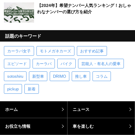
【2024年】希望ナンバー人気ランキング！おしゃ
れなナンバーの選び方を紹介
話題のキーワード
カーラバ女子
モトメガネカーズ
おすすめ記事
エピソード
カーラバ
バイク
芸能人・有名人の愛車
sotoshiru
新型車
DRIMO
推し車
コラム
pickup
新着
ホーム
ニュース
お役立ち情報
車を楽しむ