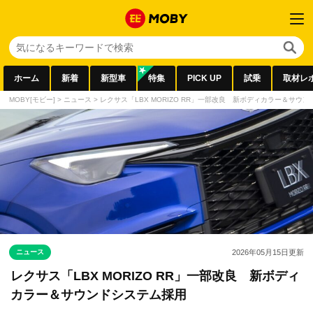
ホーム
新着
新型車
特集
PICK UP
試乗
取材レ
MOBY[モビー]
>
ニュース
>
レクサス「LBX MORIZO RR」一部改良 新ボディカラー＆サウ
ニュース
2026年05月15日
更新
レクサス「LBX MORIZO RR」一部改良 新ボディ
カラー＆サウンドシステム採用