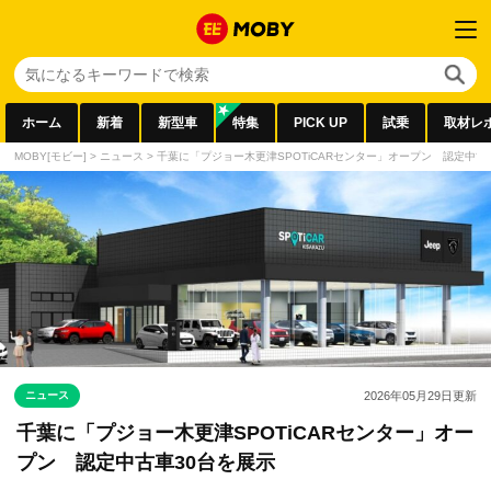
ホーム
新着
新型車
特集
PICK UP
試乗
取材レ
MOBY[モビー]
>
ニュース
>
千葉に「プジョー木更津SPOTiCARセンター」オープン 認定中
ニュース
2026年05月29日
更新
千葉に「プジョー木更津SPOTiCARセンター」オー
プン 認定中古車30台を展示