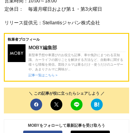
営業時間：10:00～18:00
定休日： 毎週月曜日および第１・第3火曜日
リリース提供元：Stellantisジャパン株式会社
執筆者プロフィール
MOBY編集部
新型車予想や車選びのお役立ち記事、車や免許にまつわる豆知
識、カーライフの困りごとを解決する方法など、自動車に関する
様々な情報を発信。普段クルマは乗るだけ・使うだけのユーザー
や、あまりクルマに興味が...
記事一覧はこちら >
＼ この記事が役に立ったらシェアしよう ／
MOBYをフォローして最新記事を受け取ろう