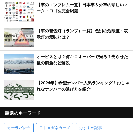
【車のエンブレム一覧】日本車＆外車の珍しいマ
ーク・ロゴを完全網羅
【車の警告灯（ランプ）一覧】色別の危険度・表
示灯の意味とは？
オービスとは？何キロオーバーで光る？光らせた
後の罰金など解説
【2024年】希望ナンバー人気ランキング！おしゃ
れなナンバーの選び方を紹介
話題のキーワード
カーラバ女子
モトメガネカーズ
おすすめ記事