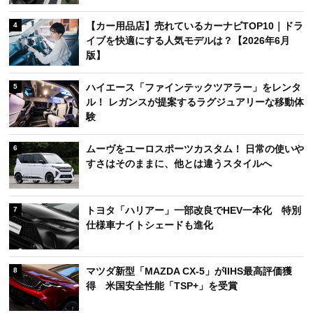
【カー用品店】売れているカーナビTOP10｜ドラ
4
イブを快適にする人気モデルは？【2026年6月
版】
ハイエース「ファインテックツアラー」をレンタ
5
ル！ レガンスが提案するラグジュアリーな移動体
験
ムーヴをユーロスポーツカスタム！ 日常の使いや
6
すさはそのままに、他とは違うスタイルへ
トヨタ「ハリアー」一部改良でHEV一本化 特別
7
仕様車ナイトシェードも進化
マツダ新型「MAZDA CX-5」がIIHS最高評価獲
8
得 米国安全性能「TSP+」を受賞