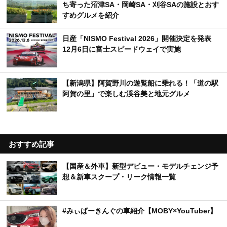
ち寄った沼津SA・岡崎SA・刈谷SAの施設とおす
すめグルメを紹介
日産「NISMO Festival 2026」開催決定を発表
12月6日に富士スピードウェイで実施
【新潟県】阿賀野川の遊覧船に乗れる！「道の駅
阿賀の里」で楽しむ渓谷美と地元グルメ
おすすめ記事
【国産＆外車】新型デビュー・モデルチェンジ予
想＆新車スクープ・リーク情報一覧
#みぃぱーきんぐの車紹介【MOBY×YouTuber】