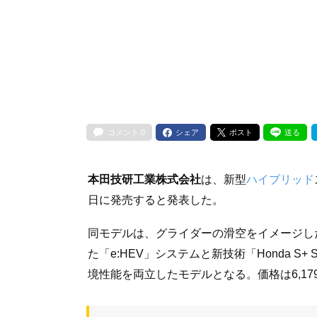
コメント
0
シェア
ポスト
送る
本田技研工業株式会社
は、新型
ハイブリッド
日に発売すると発表した。
同モデルは、グライダーの滑空をイメージした「U
た「e:HEV」システムと新技術「Honda S
境性能を両立したモデルとなる。価格は6,179