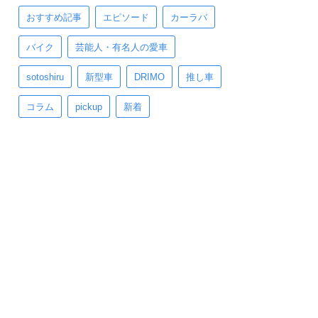
おすすめ記事
エピソード
カーラバ
バイク
芸能人・有名人の愛車
sotoshiru
新型車
DRIMO
推し車
コラム
pickup
新着