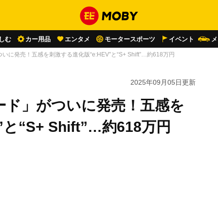
しむ
カー用品
エンタメ
モータースポーツ
イベント
メ
売！五感を刺激する進化版“e:HEV”と“S+ Shift”…約618万円
2025年09月05日
更新
ード」がついに発売！五感を
“S+ Shift”…約618万円