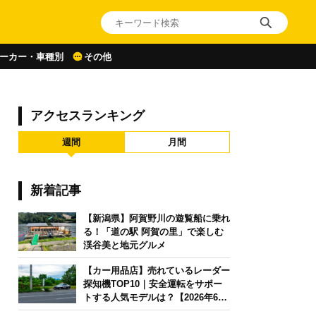
ーカー・車種別
その他
アクセスランキング
週間
月間
新着記事
【新潟県】阿賀野川の遊覧船に乗れ
る！「道の駅 阿賀の里」で楽しむ
渓谷美と地元グルメ
【カー用品店】売れているレーダー
探知機TOP10｜安全運転をサポー
トする人気モデルは？【2026年6月
版】