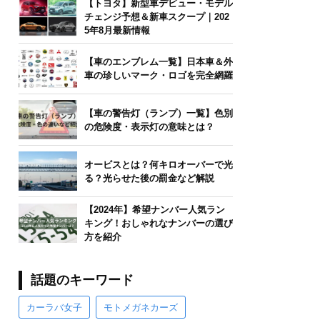
【トヨタ】新型車デビュー・モデル
チェンジ予想＆新車スクープ｜202
5年8月最新情報
【車のエンブレム一覧】日本車＆外
車の珍しいマーク・ロゴを完全網羅
【車の警告灯（ランプ）一覧】色別
の危険度・表示灯の意味とは？
オービスとは？何キロオーバーで光
る？光らせた後の罰金など解説
【2024年】希望ナンバー人気ラン
キング！おしゃれなナンバーの選び
方を紹介
話題のキーワード
カーラバ女子
モトメガネカーズ