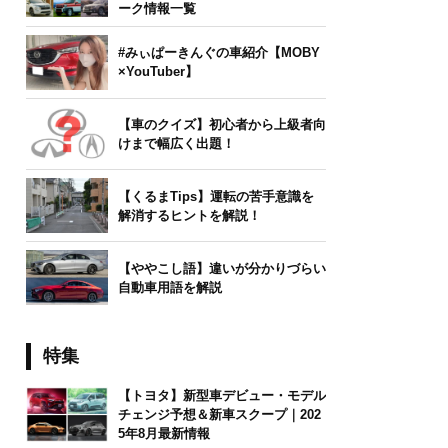
ーク情報一覧
#みぃぱーきんぐの車紹介【MOBY
×YouTuber】
【車のクイズ】初心者から上級者向
けまで幅広く出題！
【くるまTips】運転の苦手意識を
解消するヒントを解説！
【ややこし語】違いが分かりづらい
自動車用語を解説
特集
【トヨタ】新型車デビュー・モデル
チェンジ予想＆新車スクープ｜202
5年8月最新情報