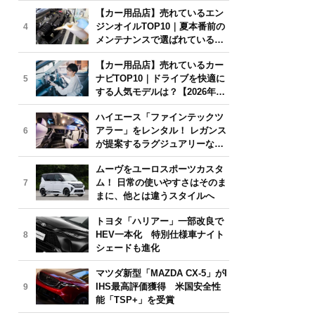
年6月版】
【カー用品店】売れているエン
ジンオイルTOP10｜夏本番前の
4
メンテナンスで選ばれている人
気モデルは？【2026年6月版】
【カー用品店】売れているカー
ナビTOP10｜ドライブを快適に
5
する人気モデルは？【2026年6
月版】
ハイエース「ファインテックツ
アラー」をレンタル！ レガンス
6
が提案するラグジュアリーな移
動体験
ムーヴをユーロスポーツカスタ
ム！ 日常の使いやすさはそのま
7
まに、他とは違うスタイルへ
トヨタ「ハリアー」一部改良で
HEV一本化 特別仕様車ナイト
8
シェードも進化
マツダ新型「MAZDA CX-5」がI
IHS最高評価獲得 米国安全性
9
能「TSP+」を受賞