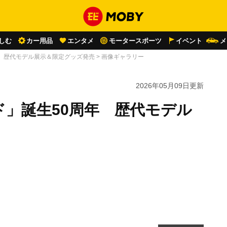
しむ
カー用品
エンタメ
モータースポーツ
イベント
メ
年 歴代モデル展示＆限定グッズ発売
>
画像ギャラリー
2026年05月09日
更新
」誕生50周年 歴代モデル