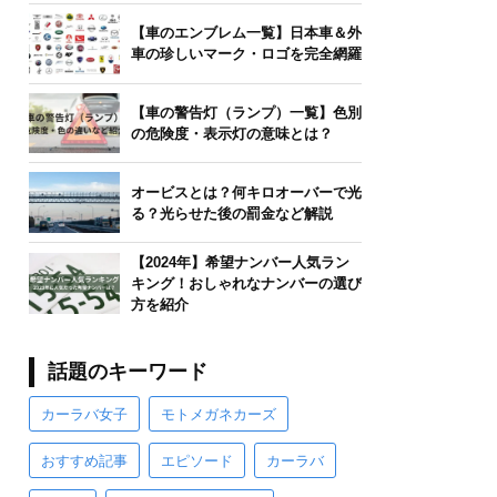
【車のエンブレム一覧】日本車＆外
車の珍しいマーク・ロゴを完全網羅
【車の警告灯（ランプ）一覧】色別
の危険度・表示灯の意味とは？
オービスとは？何キロオーバーで光
る？光らせた後の罰金など解説
【2024年】希望ナンバー人気ラン
キング！おしゃれなナンバーの選び
方を紹介
話題のキーワード
カーラバ女子
モトメガネカーズ
おすすめ記事
エピソード
カーラバ