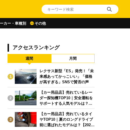
ーカー・車種別
その他
アクセスランキング
週間
月間
レクサス新型「ES」発売！「未
来感あってかっこいい」「価格
1
が高すぎる」SNSで賛否の声
【カー用品店】売れているレー
ダー探知機TOP10｜安全運転を
2
サポートする人気モデルは？【2
026年6月版】
【カー用品店】売れているタイ
ヤTOP10｜夏のロングドライブ
3
前に選ばれたモデルは？【2026