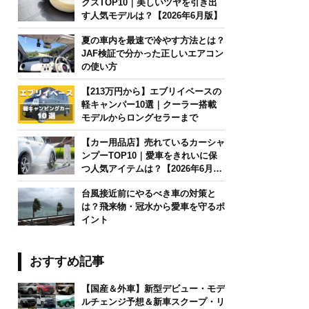
クスTOP10｜美しいツヤを引き出
す人気モデルは？【2026年6月版】
夏の車内を最速で冷やす方法とは？
JAF検証で分かった正しいエアコン
の使い方
【213万円から】エブリイベースの
軽キャンパー10選｜クーラー搭載
モデルからロングセラーまで
【カー用品店】売れているカーシャ
ンプーTOP10｜愛車をきれいに保
つ人気アイテムは？【2026年6月
版】
台風接近前にやるべき車の対策と
は？飛来物・冠水から愛車を守るポ
イント
おすすめ記事
【国産＆外車】新型デビュー・モデ
ルチェンジ予想＆新車スクープ・リ