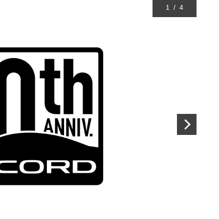
1
/
4