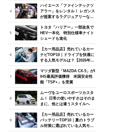
気モデルは？【2026年6月版】
ハイエース「ファインテックツ
アラー」をレンタル！ レガンス
4
が提案するラグジュアリーな移
動体験
トヨタ「ハリアー」一部改良で
HEV一本化 特別仕様車ナイト
5
シェードも進化
【カー用品店】売れているカー
ナビTOP10｜ドライブを快適に
6
する人気モデルは？【2026年6
月版】
マツダ新型「MAZDA CX-5」がI
IHS最高評価獲得 米国安全性
7
能「TSP+」を受賞
ムーヴをユーロスポーツカスタ
ム！ 日常の使いやすさはそのま
8
まに、他とは違うスタイルへ
【カー用品店】売れているカー
バッテリーTOP10｜夏のトラブ
9
ル対策に選ばれている人気モデ
ルは？【2026年6月版】