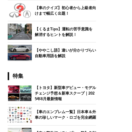
【車のクイズ】初心者から上級者向
けまで幅広く出題！
【くるまTips】運転の苦手意識を
解消するヒントを解説！
【ややこし語】違いが分かりづらい
自動車用語を解説
特集
【トヨタ】新型車デビュー・モデル
チェンジ予想＆新車スクープ｜202
5年8月最新情報
【車のエンブレム一覧】日本車＆外
車の珍しいマーク・ロゴを完全網羅