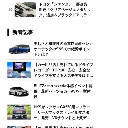
トヨタ「シエンタ」一部改良
新色「クリアベージュメタリッ
10
ク」追加＆ブラックドアミラー
採用
新着記事
美しさと機能性の両立!?日産セレナ
オーテックのSNSでの絶賛ポイン
トとは？
【カー用品店】売れているドライブ
レコーダーTOP10｜安心・安全な
ドライブを支える人気モデルは？
【2026年6月版】
BLITZ×carrozzeria体感イベント開
催 最新パーツ＆カーAVを一挙体
験
HKSがレクサスGX550用マフラー
「リーガマックストレイルマスタ
ー」発売 V6サウンドと上質デザ
インを両立