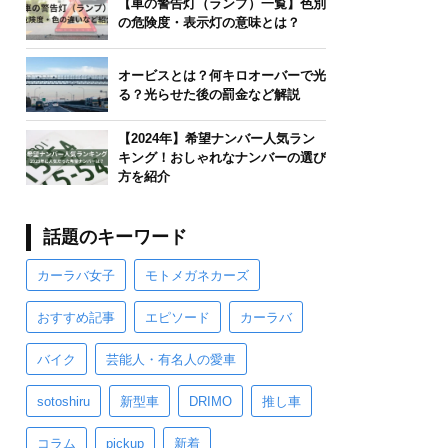
【車の警告灯（ランプ）一覧】色別
の危険度・表示灯の意味とは？
オービスとは？何キロオーバーで光
る？光らせた後の罰金など解説
【2024年】希望ナンバー人気ラン
キング！おしゃれなナンバーの選び
方を紹介
話題のキーワード
カーラバ女子
モトメガネカーズ
おすすめ記事
エピソード
カーラバ
バイク
芸能人・有名人の愛車
sotoshiru
新型車
DRIMO
推し車
コラム
pickup
新着