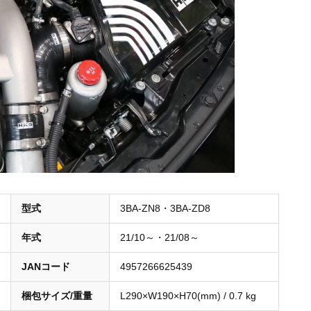
型式
3BA-ZN8・3BA-ZD8
年式
21/10～・21/08～
JANコード
4957266625439
梱包サイズ/重量
L290×W190×H70(mm) / 0.7 kg