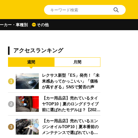
ーカー・車種別
その他
アクセスランキング
週間
月間
レクサス新型「ES」発売！「未
来感あってかっこいい」「価格
1
が高すぎる」SNSで賛否の声
【カー用品店】売れているタイ
ヤTOP10｜夏のロングドライブ
2
前に選ばれたモデルは？【2026
年6月版】
【カー用品店】売れているエン
ジンオイルTOP10｜夏本番前の
3
メンテナンスで選ばれている人