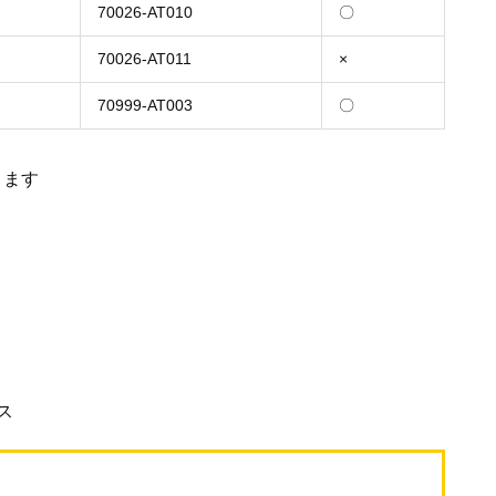
70026-AT010
〇
70026-AT011
×
70999-AT003
〇
ります
ス