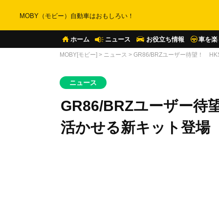
MOBY（モビー）自動車はおもしろい！
ホーム
ニュース
お役立ち情報
車を楽
MOBY[モビー]
>
ニュース
>
GR86/BRZユーザー待望！ 
ニュース
GR86/BRZユーザー
活かせる新キット登場