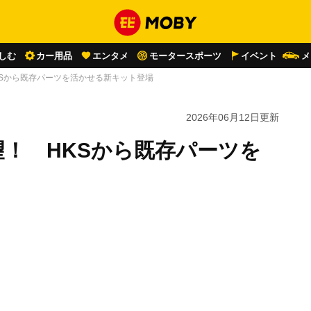
しむ
カー用品
エンタメ
モータースポーツ
イベント
メ
HKSから既存パーツを活かせる新キット登場
2026年06月12日
更新
待望！ HKSから既存パーツを