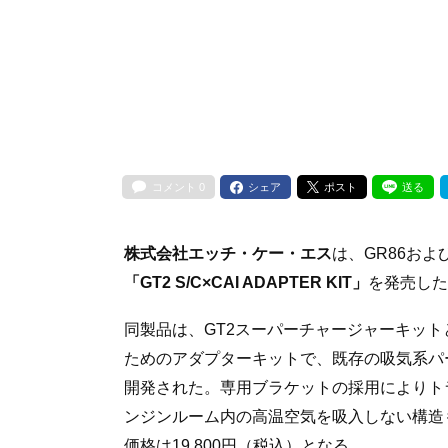
コメント
0
シェア
ポスト
送る
株式会社エッチ・ケー・エス
は、GR86および
「GT2 S/C×CAI ADAPTER KIT」
を発売した
同製品は、GT2スーパーチャージャーキットとNA
ためのアダプターキットで、既存の吸気系パ
開発された。専用ブラケットの採用によりト
ンジンルーム内の高温空気を吸入しない構造も採
価格は19,800円（税込）となる。