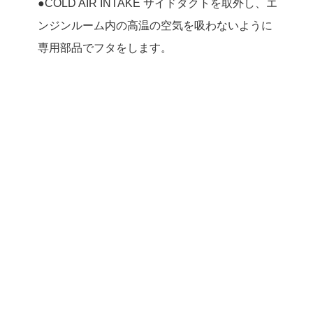
●COLD AIR INTAKE サイドダクトを取外し、エ
ンジンルーム内の高温の空気を吸わないように
専用部品でフタをします。