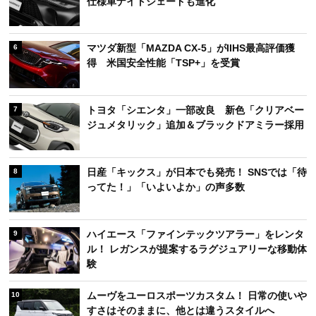
仕様車ナイトシェードも進化
マツダ新型「MAZDA CX-5」がIIHS最高評価獲
6
得 米国安全性能「TSP+」を受賞
トヨタ「シエンタ」一部改良 新色「クリアベー
7
ジュメタリック」追加＆ブラックドアミラー採用
日産「キックス」が日本でも発売！ SNSでは「待
8
ってた！」「いよいよか」の声多数
ハイエース「ファインテックツアラー」をレンタ
9
ル！ レガンスが提案するラグジュアリーな移動体
験
ムーヴをユーロスポーツカスタム！ 日常の使いや
10
すさはそのままに、他とは違うスタイルへ