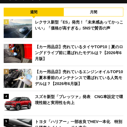
週間
月間
レクサス新型「ES」発売！「未来感あってかっこ
1
いい」「価格が高すぎる」SNSで賛否の声
【カー用品店】売れているタイヤTOP10｜夏のロ
2
ングドライブ前に選ばれたモデルは？【2026年6
月版】
【カー用品店】売れているエンジンオイルTOP10
3
｜夏本番前のメンテナンスで選ばれている人気モ
デルは？【2026年6月版】
スズキ新型「ブレッツァ」発表 CNG車設定で環
4
境性能と実用性を向上
トヨタ「ハリアー」一部改良でHEV一本化 特別
5