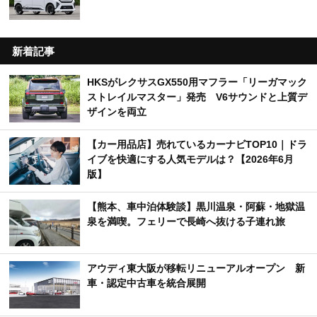
新着記事
HKSがレクサスGX550用マフラー「リーガマック
ストレイルマスター」発売 V6サウンドと上質デ
ザインを両立
【カー用品店】売れているカーナビTOP10｜ドラ
イブを快適にする人気モデルは？【2026年6月
版】
【熊本、車中泊体験談】黒川温泉・阿蘇・地獄温
泉を満喫。フェリーで長崎へ抜ける子連れ旅
アウディ東大阪が移転リニューアルオープン 新
車・認定中古車を統合展開