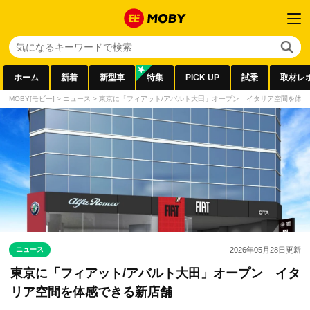
ホーム
新着
新型車
特集
PICK UP
試乗
取材レ
MOBY[モビー]
>
ニュース
>
東京に「フィアット/アバルト大田」オープン イタリア空間を体
ニュース
2026年05月28日
更新
東京に「フィアット/アバルト大田」オープン イタ
リア空間を体感できる新店舗