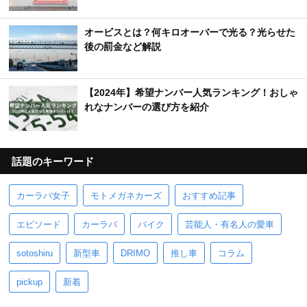
オービスとは？何キロオーバーで光る？光らせた
後の罰金など解説
【2024年】希望ナンバー人気ランキング！おしゃ
れなナンバーの選び方を紹介
話題のキーワード
カーラバ女子
モトメガネカーズ
おすすめ記事
エピソード
カーラバ
バイク
芸能人・有名人の愛車
sotoshiru
新型車
DRIMO
推し車
コラム
pickup
新着