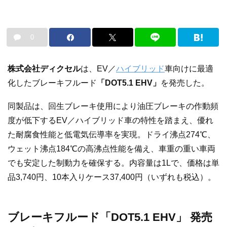
0
株式会社ディクセル
は、EV／
ハイブリッド
車向けに最適
化したブレーキフルード
「DOT5.1 EHV」
を発売した。
同製品は、回生ブレーキ使用により油圧ブレーキの作動頻
度が低下するEV／ハイブリッド車の特性を踏まえ、優れ
た耐腐食性能と低電気伝導率を実現。ドライ沸点274℃、
ウェット沸点184℃の高沸点性能を備え、車重の重い車両
でも安定した制動力を確保する。内容量は1Lで、価格は単
品3,740円、10本入りケース37,400円（いずれも税込）。
ブレーキフルード「DOT5.1 EHV」 発売