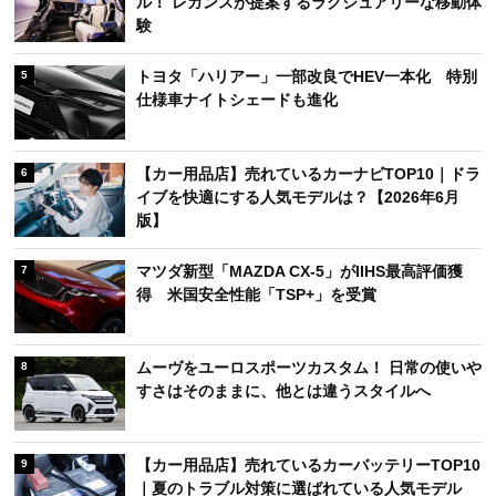
ル！ レガンスが提案するラグジュアリーな移動体
験
トヨタ「ハリアー」一部改良でHEV一本化 特別
5
仕様車ナイトシェードも進化
【カー用品店】売れているカーナビTOP10｜ドラ
6
イブを快適にする人気モデルは？【2026年6月
版】
マツダ新型「MAZDA CX-5」がIIHS最高評価獲
7
得 米国安全性能「TSP+」を受賞
ムーヴをユーロスポーツカスタム！ 日常の使いや
8
すさはそのままに、他とは違うスタイルへ
【カー用品店】売れているカーバッテリーTOP10
9
｜夏のトラブル対策に選ばれている人気モデル