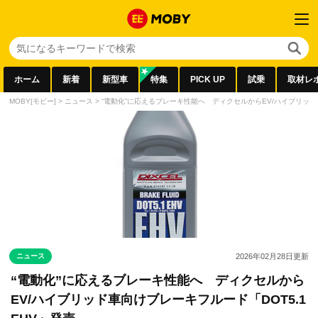
ホーム
新着
新型車
特集
PICK UP
試乗
取材レ
MOBY[モビー]
>
ニュース
>
“電動化”に応えるブレーキ性能へ ディクセルからEV/ハイブリッド車
ニュース
2026年02月28日
更新
“電動化”に応えるブレーキ性能へ ディクセルから
EV/ハイブリッド車向けブレーキフルード「DOT5.1