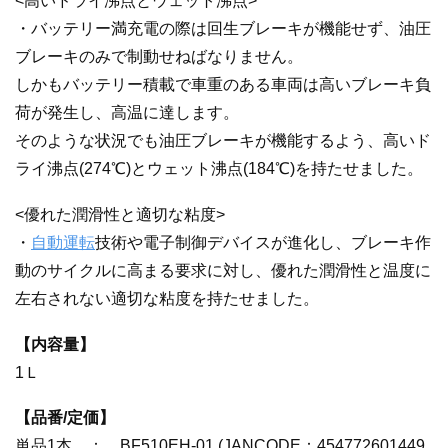
<高いドライ沸点とウェット沸点>
・バッテリー満充電の際は回生ブレーキが機能せず、油圧
ブレーキのみで制動せねばなりません。
しかもバッテリー積載で車重のある車両は高いブレーキ負
荷が発生し、高温に達します。
そのような状況でも油圧ブレーキが機能するよう、高いド
ライ沸点(274℃)とウェット沸点(184℃)を持たせました。
<優れた潤滑性と適切な粘度>
・
自動運転
技術や電子制御デバイスが進化し、ブレーキ作
動のサイクルに高まる要求に対し、優れた潤滑性と温度に
左右されない適切な粘度を持たせました。
【内容量】
1Ｌ
【品番/定価】
単品1本 ： BF510EH-01 (JANCODE：454772601449