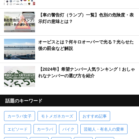
【車の警告灯（ランプ）一覧】色別の危険度・表
示灯の意味とは？
オービスとは？何キロオーバーで光る？光らせた
後の罰金など解説
【2024年】希望ナンバー人気ランキング！おしゃ
れなナンバーの選び方を紹介
話題のキーワード
カーラバ女子
モトメガネカーズ
おすすめ記事
エピソード
カーラバ
バイク
芸能人・有名人の愛車