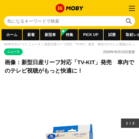
ホーム
新着
新型車
特集
PICK UP
試乗
取材レ
MOBY[モビー]
>
ニュース
>
新型日産リーフ対応「TV-KIT」発売 車内でのテレビ視聴がもっと
ニュース
2026年05月23日
更新
画像：新型日産リーフ対応「TV-KIT」発売 車内で
のテレビ視聴がもっと快適に！
1
/
2