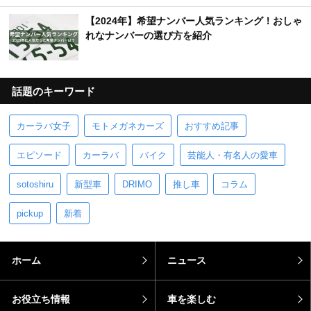
【2024年】希望ナンバー人気ランキング！おしゃ
れなナンバーの選び方を紹介
話題のキーワード
カーラバ女子
モトメガネカーズ
おすすめ記事
エピソード
カーラバ
バイク
芸能人・有名人の愛車
sotoshiru
新型車
DRIMO
推し車
コラム
pickup
新着
ホーム
ニュース
お役立ち情報
車を楽しむ