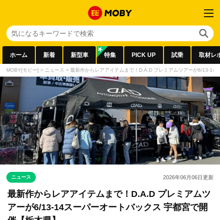
ホーム
新着
新型車
特集
PICK UP
試乗
取材レ
MOBY[モビー]
>
ニュース
>
最新作からレアアイテムまで！D.A.D プレミアムツアーが6/13-
ニュース
2026年06月06日
更新
最新作からレアアイテムまで！D.A.D プレミアムツ
アーが6/13-14スーパーオートバックス 宇都宮で開