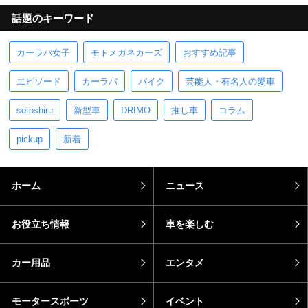
話題のキーワード
カーラバ女子
モトメガネカーズ
おすすめ記事
エピソード
カーラバ
バイク
芸能人・有名人の愛車
sotoshiru
新型車
DRIMO
推し車
コラム
pickup
新着
ホーム
ニュース
お役立ち情報
車を楽しむ
カー用品
エンタメ
モータースポーツ
イベント