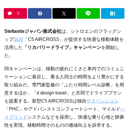
0
Stellantisジャパン株式会社
は、シトロエンのフラッグシ
ップ
SUV
「C5 AIRCROSS」が提供する快適な移動体験を
活用した
「リカバリードライブ」キャンペーン
を開始し
た。
同キャンペーンは、移動の疲れにくさと車内でのコミュニ
ケーションに着目し、乗る人同士の時間をより豊かにする
取り組みだ。専門家監修の「ふたり時間レベル診断」を用
意するほか、「d design travel」と共同でドライブプラン
も提案する。新型C5 AIRCROSSは独自
サスペンション
「PHC」やアドバンストコンフォートシート、マイルド
ハ
イブリッド
システムなどを採用し、快適な乗り心地と静粛
性を実現。移動時間そのものの価値向上を訴求する。