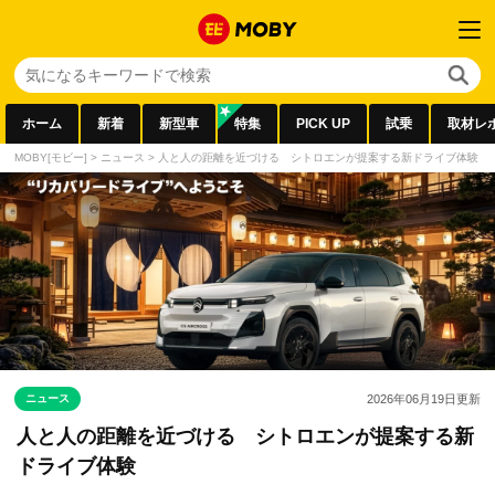
ホーム
新着
新型車
特集
PICK UP
試乗
取材レ
MOBY[モビー]
>
ニュース
>
人と人の距離を近づける シトロエンが提案する新ドライブ体験
ニュース
2026年06月19日
更新
人と人の距離を近づける シトロエンが提案する新
ドライブ体験