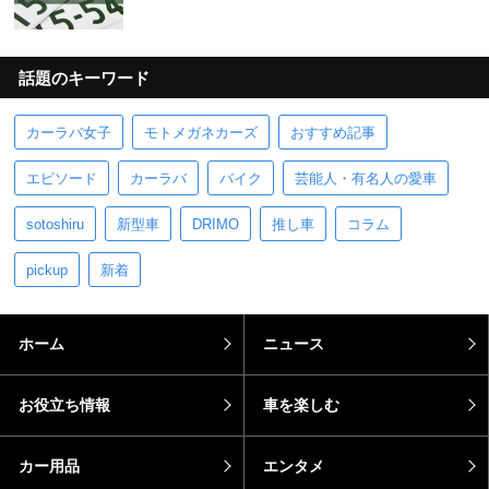
話題のキーワード
カーラバ女子
モトメガネカーズ
おすすめ記事
エピソード
カーラバ
バイク
芸能人・有名人の愛車
sotoshiru
新型車
DRIMO
推し車
コラム
pickup
新着
ホーム
ニュース
お役立ち情報
車を楽しむ
カー用品
エンタメ