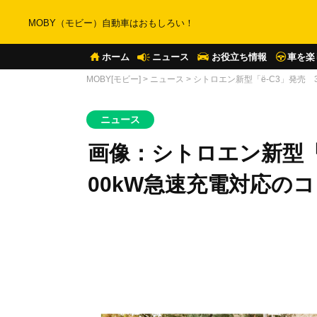
MOBY（モビー）自動車はおもしろい！
ホーム
ニュース
お役立ち情報
車を楽
MOBY[モビー]
>
ニュース
>
シトロエン新型「ë-C3」発売 3
ニュース
画像：シトロエン新型「ë
00kW急速充電対応のコ