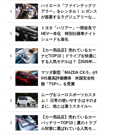
気モデルは？【2026年6月版】
ハイエース「ファインテックツ
アラー」をレンタル！ レガンス
4
が提案するラグジュアリーな移
動体験
トヨタ「ハリアー」一部改良で
HEV一本化 特別仕様車ナイト
5
シェードも進化
【カー用品店】売れているカー
ナビTOP10｜ドライブを快適に
6
する人気モデルは？【2026年6
月版】
マツダ新型「MAZDA CX-5」がI
IHS最高評価獲得 米国安全性
7
能「TSP+」を受賞
ムーヴをユーロスポーツカスタ
ム！ 日常の使いやすさはそのま
8
まに、他とは違うスタイルへ
【カー用品店】売れているカー
バッテリーTOP10｜夏のトラブ
9
ル対策に選ばれている人気モデ
ルは？【2026年6月版】