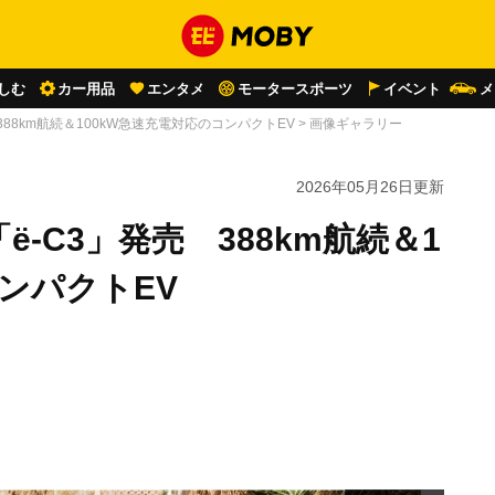
しむ
カー用品
エンタメ
モータースポーツ
イベント
メ
88km航続＆100kW急速充電対応のコンパクトEV
>
画像ギャラリー
2026年05月26日
更新
-C3」発売 388km航続＆1
ンパクトEV