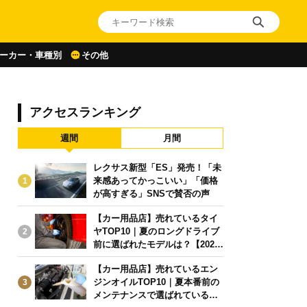
ーカー・車種別
その他
アクセスランキング
週間
月間
レクサス新型「ES」発売！「未
来感あってかっこいい」「価格
1
が高すぎる」SNSで賛否の声
【カー用品店】売れているタイ
ヤTOP10｜夏のロングドライブ
2
前に選ばれたモデルは？【2026
年6月版】
【カー用品店】売れているエン
ジンオイルTOP10｜夏本番前の
3
メンテナンスで選ばれている人