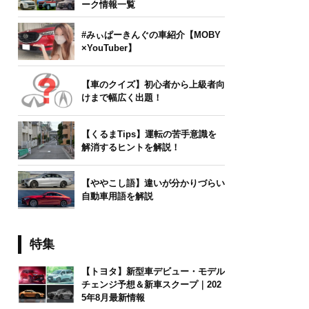
ーク情報一覧
#みぃぱーきんぐの車紹介【MOBY
×YouTuber】
【車のクイズ】初心者から上級者向
けまで幅広く出題！
【くるまTips】運転の苦手意識を
解消するヒントを解説！
【ややこし語】違いが分かりづらい
自動車用語を解説
特集
【トヨタ】新型車デビュー・モデル
チェンジ予想＆新車スクープ｜202
5年8月最新情報