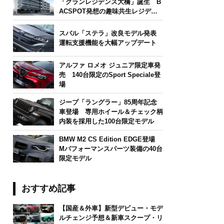
「グランレジデンス大橋」誕生 B
ACSPOT発想の趣味共生レジデン
ス
スバル「ステラ」改良モデル発表
運転支援機能を大幅アップデート
アルファ ロメオ ジュニア限定車発
売 140台限定のSport Speciale登
場
ジープ「ラングラー」85周年記念
車登場 専用ホイール＆チェック柄
内装を採用した100台限定モデル
BMW M2 CS Edition EDGE登場
Mパフォーマンスパーツ装備の40台
限定モデル
おすすめ記事
【国産＆外車】新型デビュー・モデ
ルチェンジ予想＆新車スクープ・リ