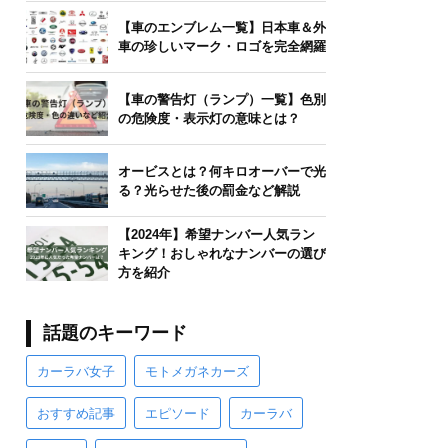
【車のエンブレム一覧】日本車＆外
車の珍しいマーク・ロゴを完全網羅
【車の警告灯（ランプ）一覧】色別
の危険度・表示灯の意味とは？
オービスとは？何キロオーバーで光
る？光らせた後の罰金など解説
【2024年】希望ナンバー人気ラン
キング！おしゃれなナンバーの選び
方を紹介
話題のキーワード
カーラバ女子
モトメガネカーズ
おすすめ記事
エピソード
カーラバ