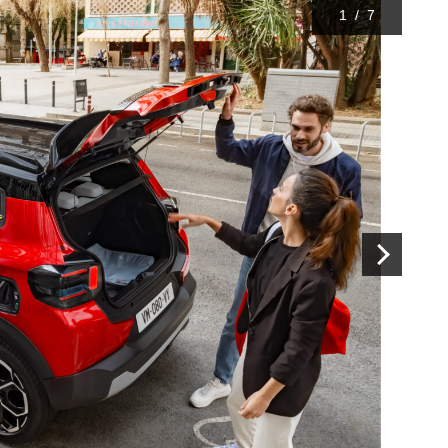
1
/
7